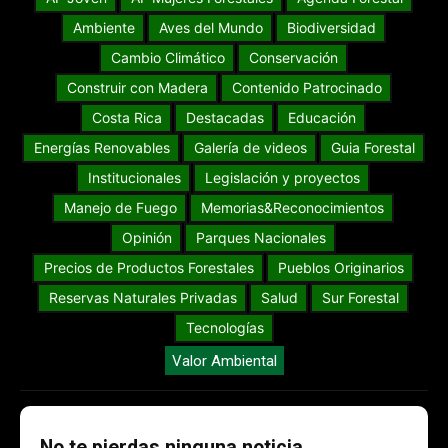
Ambiente
Aves del Mundo
Biodiversidad
Cambio Climático
Conservación
Construir con Madera
Contenido Patrocinado
Costa Rica
Destacadas
Educación
Energías Renovables
Galería de videos
Guia Forestal
Institucionales
Legislación y proyectos
Manejo de Fuego
Memorias&Reconocimientos
Opinión
Parques Nacionales
Precios de Productos Forestales
Pueblos Originarios
Reservas Naturales Privadas
Salud
Sur Forestal
Tecnologías
Valor Ambiental
No te pierdas ninguna noticia