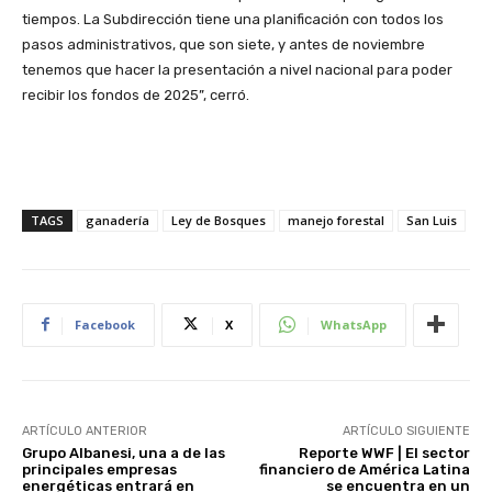
tiempos. La Subdirección tiene una planificación con todos los
pasos administrativos, que son siete, y antes de noviembre
tenemos que hacer la presentación a nivel nacional para poder
recibir los fondos de 2025”, cerró.
TAGS
ganadería
Ley de Bosques
manejo forestal
San Luis
Facebook
X
WhatsApp
ARTÍCULO ANTERIOR
ARTÍCULO SIGUIENTE
Grupo Albanesi, una a de las
Reporte WWF | El sector
principales empresas
financiero de América Latina
energéticas entrará en
se encuentra en un