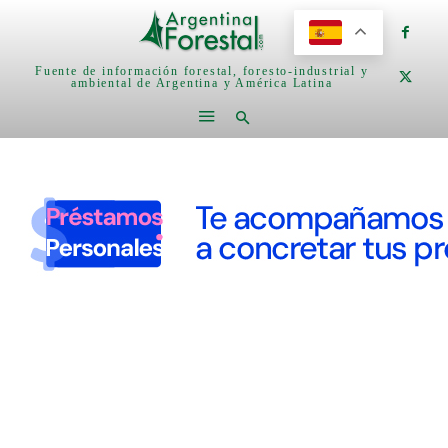
Fuente de información forestal, foresto-industrial y
ambiental de Argentina y América Latina