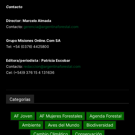
Contacto
Director: Marcelo Almada
Contacto:
gerencia@argentinaforestal.com
G
rupo Misiones
Online.Com
SA
Tel: +54 (0376) 4425800
Editora/periodista : Patricia Escobar
Contacto:
redaccion@argentinaforestal.com
Cel: (+54)9 376 15 4 131636
Categorías
AF Joven
AF Mujeres Forestales
Agenda Forestal
Ambiente
Aves del Mundo
Biodiversidad
Cambio Climático
Conservación