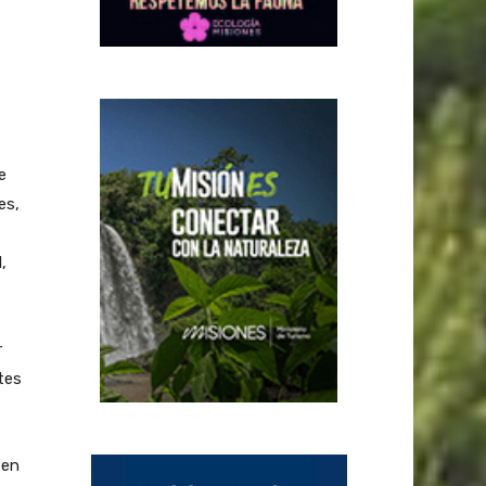
e
es,
,
r
tes
 en