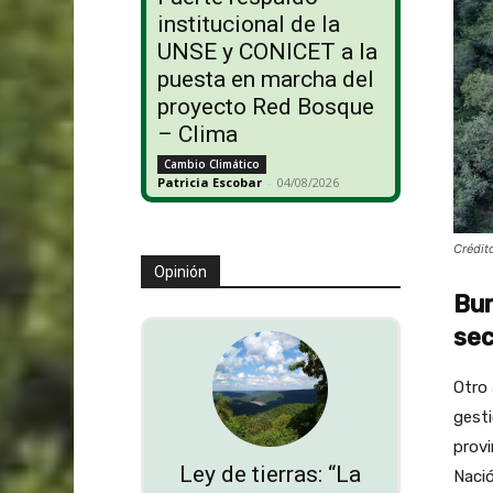
institucional de la
UNSE y CONICET a la
puesta en marcha del
proyecto Red Bosque
– Clima
Cambio Climático
Patricia Escobar
-
04/08/2026
Crédit
Opinión
Bur
sec
Otro 
gesti
provi
Ley de tierras: “La
Nació