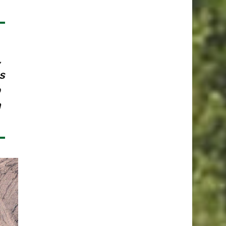
,
s
o
a