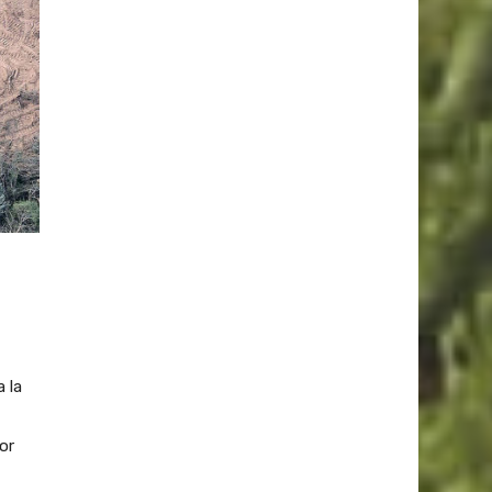
 la
or