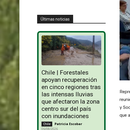
Últimas noticias
Chile | Forestales
apoyan recuperación
en cinco regiones tras
Repre
las intensas lluvias
reuni
que afectaron la zona
y Soc
centro sur del país
que a
con inundaciones
Patricia Escobar
-
Chile
06/08/2026