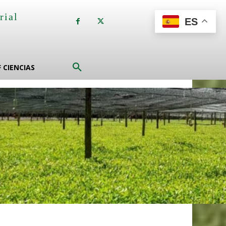
rial
ES
a
F CIENCIAS