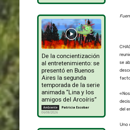
Fuen
CHAC
reuni
De la concientización
se a
al entretenimiento: se
presentó en Buenos
desco
Aires la segunda
facto
temporada de la serie
animada “Lina y los
«Nos
amigos del Arcoíris”
decis
Patricia Escobar
-
Ambiente
del e
06/08/2026
Uno d