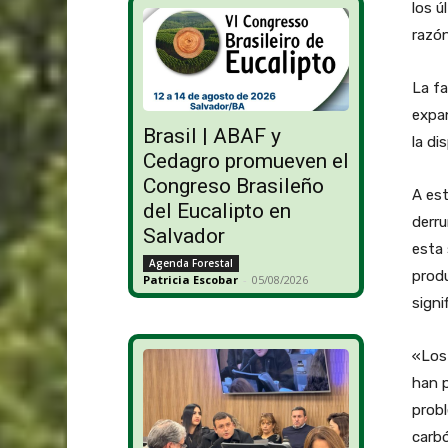
los ú
razón
La fa
expan
Brasil | ABAF y
la di
Cedagro promueven el
Congreso Brasileño
A est
del Eucalipto en
derru
Salvador
esta
Agenda Forestal
prod
Patricia Escobar
-
05/08/2026
signi
«Los 
han p
probl
carbó