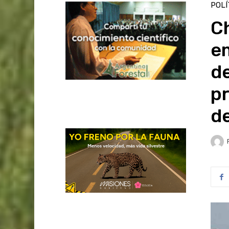
POLÍ
C
e
de
pr
d