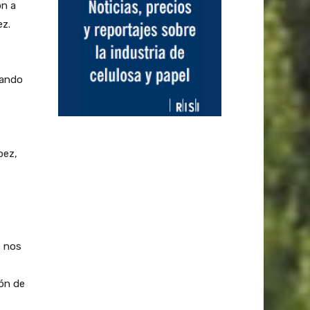
on a
ez.
tando
pez,
e nos
ón de