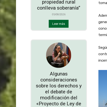
propiedad rural
toma
conlleva soberanía”
05/08/2026
Ademá
gener
Leer más
cono
termi
Según
contr
incent
Algunas
consideraciones
sobre los derechos y
el debate de
modificación del
«Proyecto de Ley de