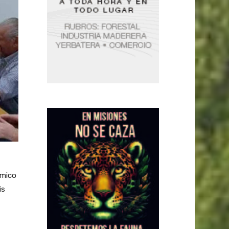
ómico
is