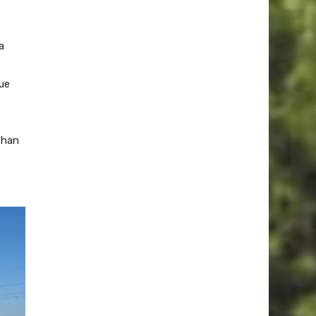
a
ue
 han