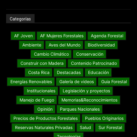
Categorías
AF Joven
AF Mujeres Forestales
Agenda Forestal
Ambiente
Aves del Mundo
Biodiversidad
Cambio Climático
Conservación
Construir con Madera
Contenido Patrocinado
Costa Rica
Destacadas
Educación
Energías Renovables
Galería de videos
Guia Forestal
Institucionales
Legislación y proyectos
Manejo de Fuego
Memorias&Reconocimientos
Opinión
Parques Nacionales
Precios de Productos Forestales
Pueblos Originarios
Reservas Naturales Privadas
Salud
Sur Forestal
Tecnologías