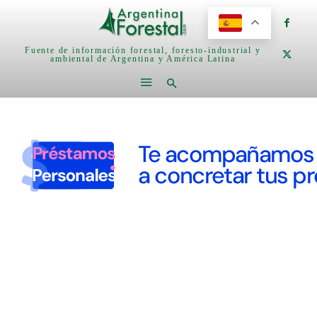
Fuente de información forestal, foresto-industrial y
ambiental de Argentina y América Latina