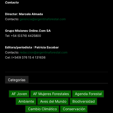
Contacto
Director: Marcelo Almada
Contacto:
gerencia@argentinaforestal.com
G
rupo Misiones
Online.Com
SA
Tel: +54 (0376) 4425800
Editora/periodista : Patricia Escobar
Contacto:
redaccion@argentinaforestal.com
Cel: (+54)9 376 15 4 131636
Categorías
AF Joven
AF Mujeres Forestales
Agenda Forestal
Ambiente
Aves del Mundo
Biodiversidad
Cambio Climático
Conservación