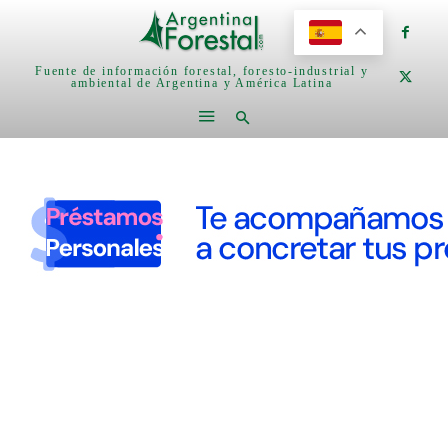
Fuente de información forestal, foresto-industrial y
ambiental de Argentina y América Latina