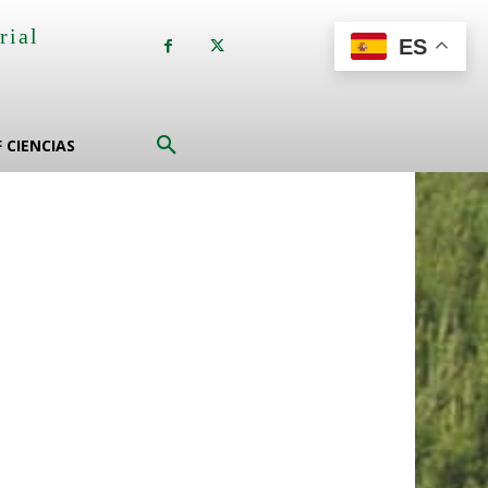
rial
ES
a
F CIENCIAS