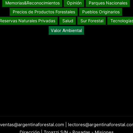
Memorias&Reconocimientos
Opinión
Parques Nacionales
Precios de Productos Forestales
Pueblos Originarios
Reservas Naturales Privadas
Salud
Sur Forestal
Tecnología
Valor Ambiental
 ventas@argentinaforestal.com | lectores@argentinaforestal.co
Dirección | Troazzi S/N - Posadas - Misiones