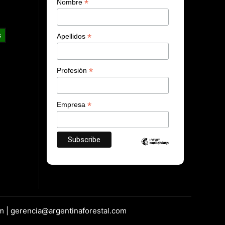
*
Nombre
s
*
Apellidos
*
Profesión
*
Empresa
m | gerencia@argentinaforestal.com