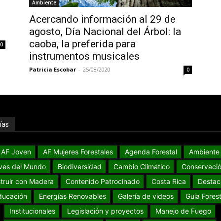
Ambiente
Acercando información al 29 de
agosto, Día Nacional del Árbol: la
caoba, la preferida para
0
instrumentos musicales
Patricia Escobar
-
25/08/2020
0
ías
AF Joven
AF Mujeres Forestales
Agenda Forestal
Ambiente
ves del Mundo
Biodiversidad
Cambio Climático
Conservaci
truir con Madera
Contenido Patrocinado
Costa Rica
Destac
ducación
Energías Renovables
Galería de videos
Guia Forest
Institucionales
Legislación y proyectos
Manejo de Fuego