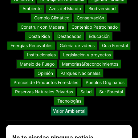
Ambiente
Aves del Mundo
Biodiversidad
Cambio Climático
Conservación
Construir con Madera
Contenido Patrocinado
Costa Rica
Destacadas
Educación
Energías Renovables
Galería de videos
Guia Forestal
Institucionales
Legislación y proyectos
Manejo de Fuego
Memorias&Reconocimientos
Opinión
Parques Nacionales
Precios de Productos Forestales
Pueblos Originarios
Reservas Naturales Privadas
Salud
Sur Forestal
Tecnologías
Valor Ambiental
No te pierdas ninguna noticia