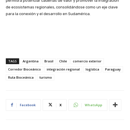
permitirá potenciar cadenas de valor y promover la integración
de ecosistemas regionales, consolidándose como un eje clave
para la conexión y el desarrollo en Sudamérica.
TAGS
Argentina
Brasil
Chile
comercio exterior
Corredor Bioceánico
integración regional
logística
Paraguay
Ruta Bioceánica
turismo
Facebook
X
WhatsApp