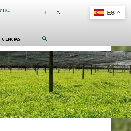
rial
ES
a
F CIENCIAS