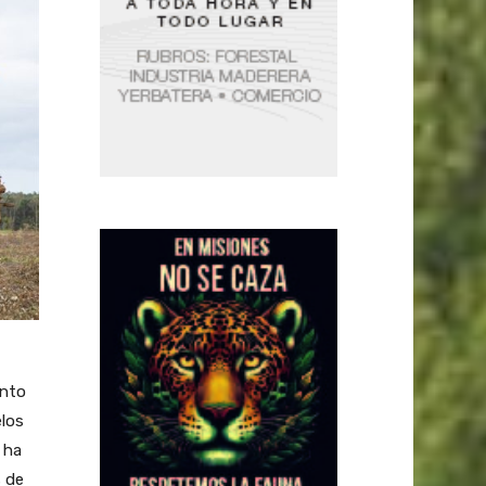
ento
los
 ha
s de