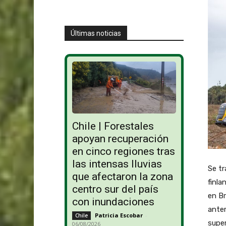
Últimas noticias
Chile | Forestales
apoyan recuperación
en cinco regiones tras
las intensas lluvias
Se t
que afectaron la zona
finla
centro sur del país
en B
con inundaciones
anter
Patricia Escobar
-
Chile
super
06/08/2026