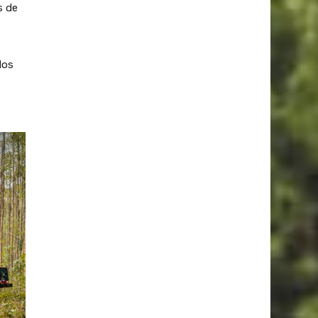
s de
dos