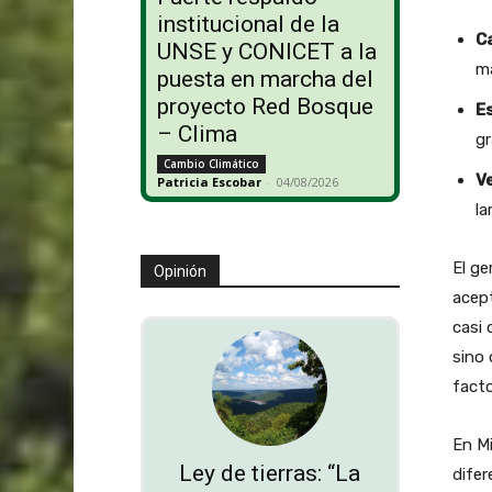
institucional de la
C
UNSE y CONICET a la
ma
puesta en marcha del
proyecto Red Bosque
E
– Clima
gr
Cambio Climático
V
Patricia Escobar
-
04/08/2026
la
El ge
Opinión
acept
casi 
sino 
facto
En M
Ley de tierras: “La
difer