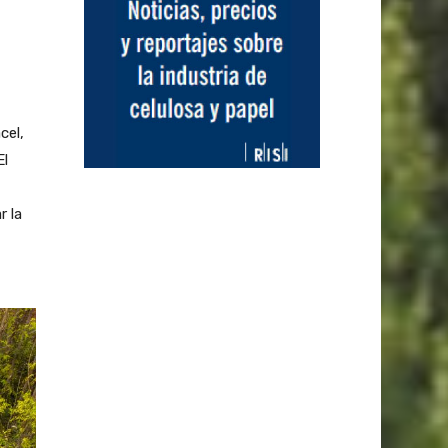
cel,
El
r la