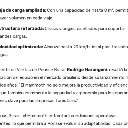
aja de carga ampliada:
Con una capacidad de hasta 8 m², permi
yor volumen en cada viaje.
structura reforzada:
Chasis y bogies diseñados para soportar
andes cargas.
elocidad optimizada:
Alcanza hasta 20 km/h, ideal para traslad
rgos.
rente de Ventas de Ponsse Brasil,
Rodrigo Marangoni
, resaltó la
ación del equipo en el mercado brasileño desde su lanzamiento 
dos años: “El Mammoth no solo mejora la productividad y eficienc
que también incrementa la seguridad y ergonomía para los opera
res clave para las empresas forestales.”
inas Gerais, el Mammoth enfrentará condiciones operativas
entes, lo que permitirá a Ponsse evaluar su adaptabilidad. Cada p