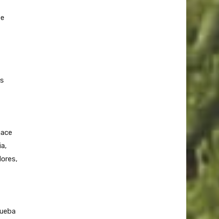
te
os
hace
ia,
dores,
rueba