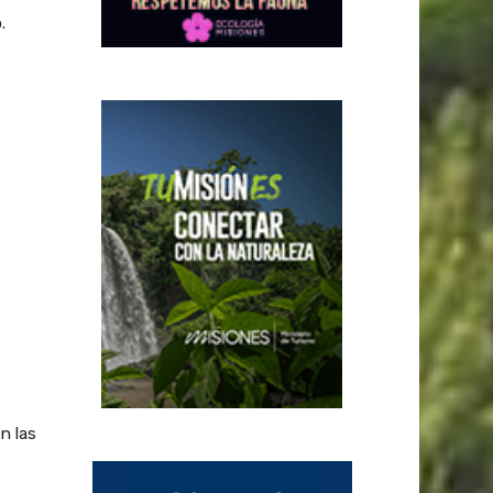
.
n las