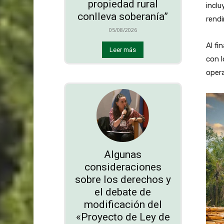
propiedad rural
inclu
conlleva soberanía”
rendi
05/08/2026
Al fi
Leer más
con l
opera
Algunas
consideraciones
sobre los derechos y
el debate de
modificación del
«Proyecto de Ley de