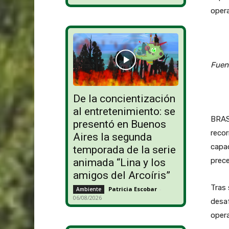
oper
Fuen
De la concientización
al entretenimiento: se
BRAS
presentó en Buenos
recor
Aires la segunda
capac
temporada de la serie
prece
animada “Lina y los
amigos del Arcoíris”
Tras 
Patricia Escobar
-
Ambiente
06/08/2026
desaf
opera