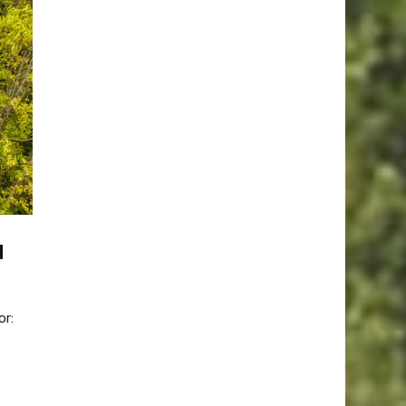
d
or: