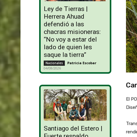
Ley de Tierras |
Herrera Ahuad
defendió a las
chacras misioneras:
“No voy a estar del
lado de quien les
saque la tierra”
Patricia Escobar
-
Nacionales
04/08/2026
Car
El P
Diseñ
Tran
Santiago del Estero |
rend
Fuerte respaldo