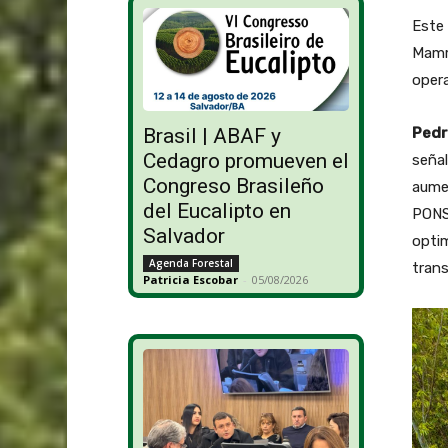
Este 
Mammo
opera
Pedr
Brasil | ABAF y
Cedagro promueven el
señal
Congreso Brasileño
aumen
del Eucalipto en
PONSS
Salvador
optim
Agenda Forestal
trans
Patricia Escobar
-
05/08/2026