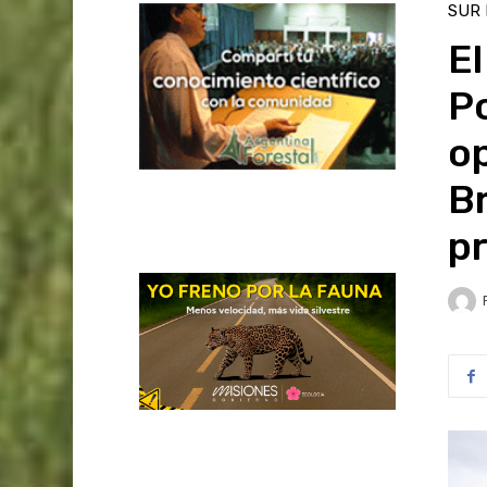
SUR
E
P
op
B
p