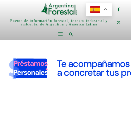
Fuente de información forestal, foresto-industrial y
ambiental de Argentina y América Latina