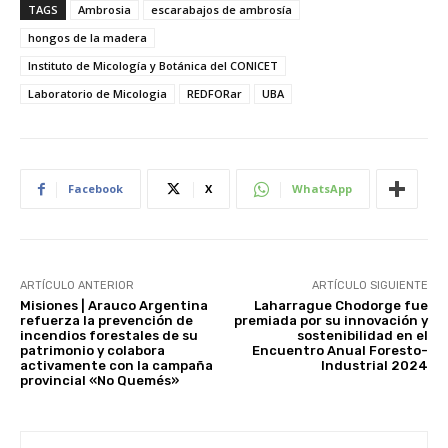
TAGS
Ambrosia
escarabajos de ambrosía
hongos de la madera
Instituto de Micología y Botánica del CONICET
Laboratorio de Micologia
REDFORar
UBA
Facebook
X
WhatsApp
ARTÍCULO ANTERIOR
ARTÍCULO SIGUIENTE
Misiones | Arauco Argentina
Laharrague Chodorge fue
refuerza la prevención de
premiada por su innovación y
incendios forestales de su
sostenibilidad en el
patrimonio y colabora
Encuentro Anual Foresto-
activamente con la campaña
Industrial 2024
provincial «No Quemés»