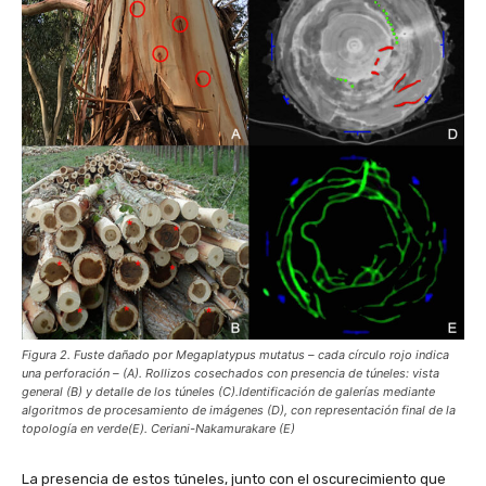
Figura 2. Fuste dañado por Megaplatypus mutatus – cada círculo rojo indica
una perforación – (A). Rollizos cosechados con presencia de túneles: vista
general (B) y detalle de los túneles (C).Identificación de galerías mediante
algoritmos de procesamiento de imágenes (D), con representación final de la
topología en verde(E). Ceriani-Nakamurakare (E)
La presencia de estos túneles, junto con el oscurecimiento que