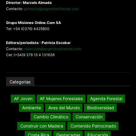
Director: Marcelo Almada
Contacto:
gerencia@argentinaforestal.com
G
rupo Misiones
Online.Com
SA
Tel: +54 (0376) 4425800
Editora/periodista : Patricia Escobar
Contacto:
redaccion@argentinaforestal.com
Cel: (+54)9 376 15 4 131636
Categorías
AF Joven
AF Mujeres Forestales
Agenda Forestal
Ambiente
Aves del Mundo
Biodiversidad
Cambio Climático
Conservación
Construir con Madera
Contenido Patrocinado
Costa Rica
Destacadas
Educación