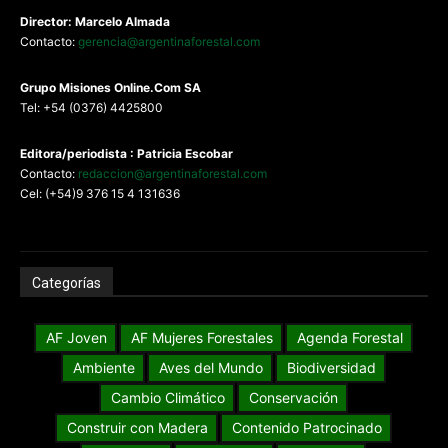
Director: Marcelo Almada
Contacto:
gerencia@argentinaforestal.com
G
rupo Misiones
Online.Com
SA
Tel: +54 (0376) 4425800
Editora/periodista : Patricia Escobar
Contacto:
redaccion@argentinaforestal.com
Cel: (+54)9 376 15 4 131636
Categorías
AF Joven
AF Mujeres Forestales
Agenda Forestal
Ambiente
Aves del Mundo
Biodiversidad
Cambio Climático
Conservación
Construir con Madera
Contenido Patrocinado