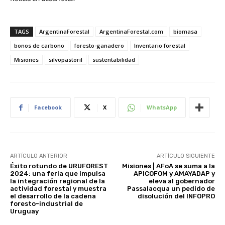
TAGS
ArgentinaForestal
ArgentinaForestal.com
biomasa
bonos de carbono
foresto-ganadero
Inventario forestal
Misiones
silvopastoril
sustentabilidad
Facebook
X
WhatsApp
ARTÍCULO ANTERIOR
ARTÍCULO SIGUIENTE
Éxito rotundo de URUFOREST
Misiones | AFoA se suma a la
2024: una feria que impulsa
APICOFOM y AMAYADAP y
la integración regional de la
eleva al gobernador
actividad forestal y muestra
Passalacqua un pedido de
el desarrollo de la cadena
disolución del INFOPRO
foresto-industrial de
Uruguay