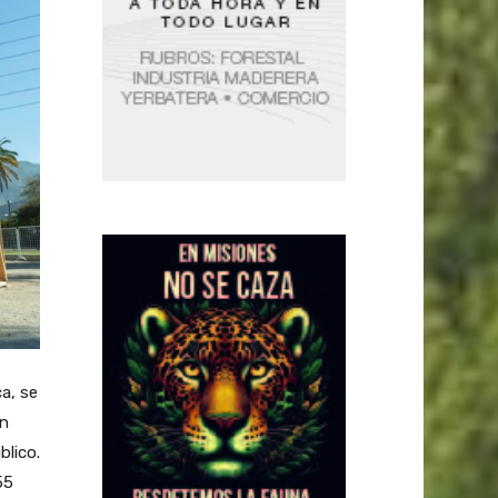
a, se
en
blico.
55