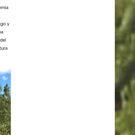
emia
ogo y
ma
del
tura