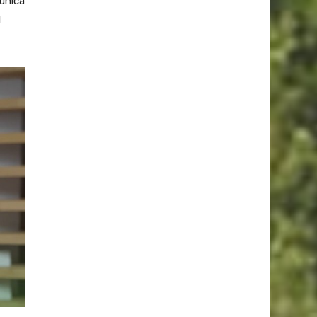
 única
l