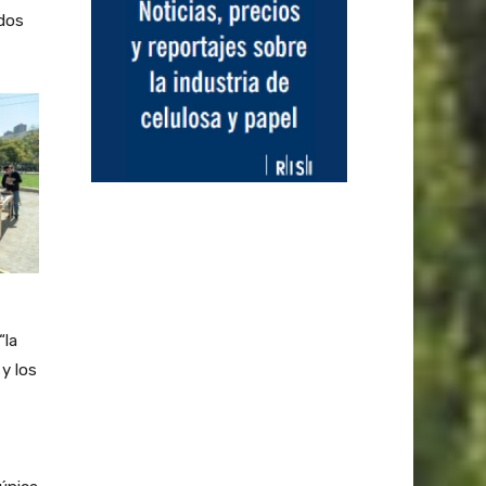
idos
“la
y los