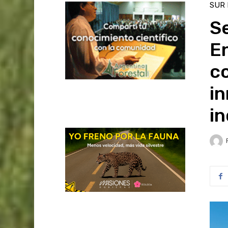
SUR
S
En
co
in
in