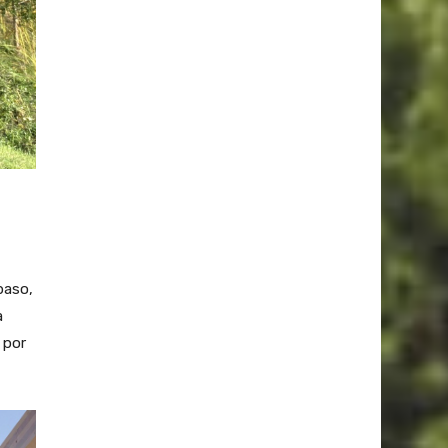
paso,
a
 por