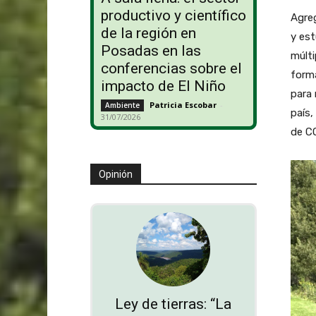
productivo y científico
Agreg
de la región en
y est
Posadas en las
múlti
conferencias sobre el
form
impacto de El Niño
para 
Patricia Escobar
-
Ambiente
país,
31/07/2026
de CO
Opinión
Ley de tierras: “La