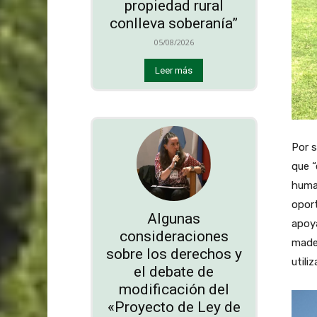
propiedad rural
conlleva soberanía”
05/08/2026
Leer más
Por s
que “
huma
oport
Algunas
apoya
consideraciones
mader
sobre los derechos y
utili
el debate de
modificación del
«Proyecto de Ley de