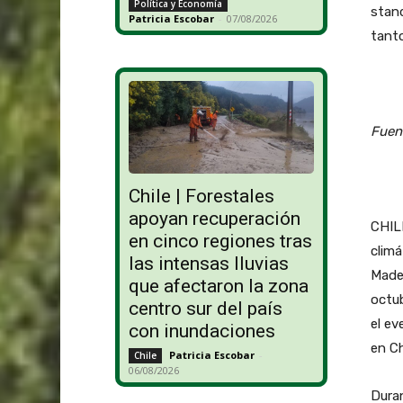
Política y Economía
stand
Patricia Escobar
-
07/08/2026
tanto
Fuen
Chile | Forestales
apoyan recuperación
CHILE
en cinco regiones tras
climá
las intensas lluvias
Mader
que afectaron la zona
octub
centro sur del país
el ev
con inundaciones
en Ch
Patricia Escobar
-
Chile
06/08/2026
Duran