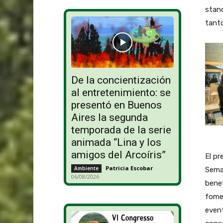
stand
tanto
De la concientización
al entretenimiento: se
presentó en Buenos
Aires la segunda
temporada de la serie
animada “Lina y los
amigos del Arcoíris”
El p
Patricia Escobar
-
Ambiente
Seman
06/08/2026
benef
fomen
event