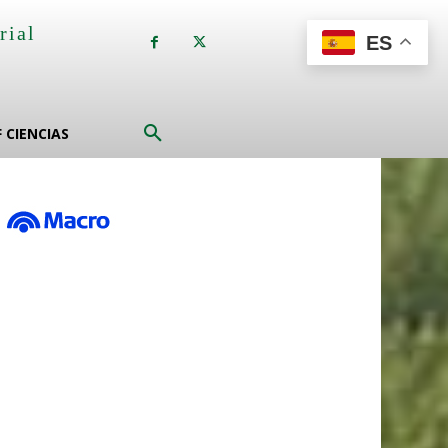
rial
ES
a
F CIENCIAS