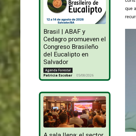
const
que a
recur
Brasil | ABAF y
Cedagro promueven el
Congreso Brasileño
del Eucalipto en
Salvador
Agenda Forestal
Patricia Escobar
-
05/08/2026
A sala llena: el sector