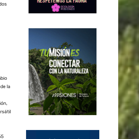
idos
mbio
de la
ión,
rsátil
55