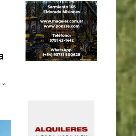
a
835