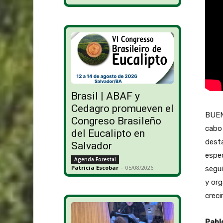
Brasil | ABAF y
Cedagro promueven el
BUEN
Congreso Brasileño
cabo 
del Eucalipto en
desta
Salvador
espec
Agenda Forestal
Patricia Escobar
-
05/08/2026
segui
y org
creci
Pabl