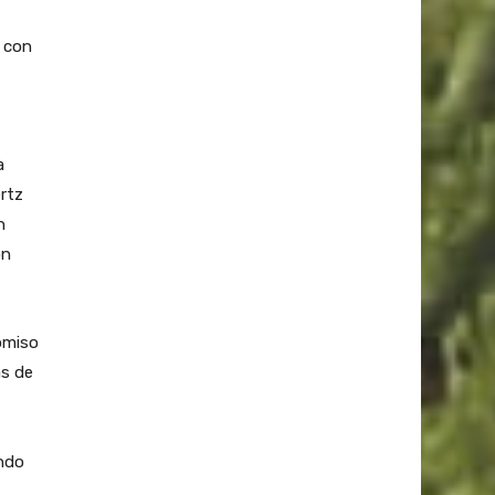
a con
a
ertz
n
ón
omiso
ás de
endo