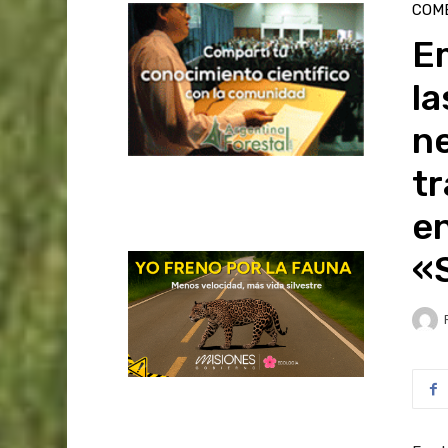
COME
E
la
ne
tr
en
«