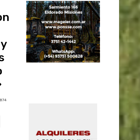
on
 y
s
o
»
874