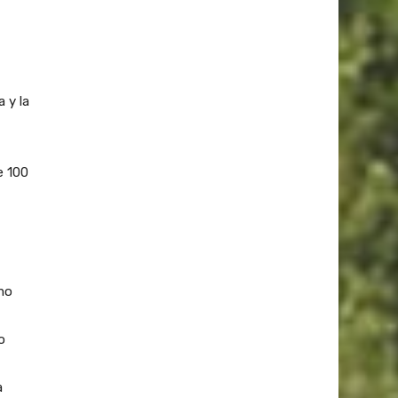
 y la
e 100
ómo
o
a