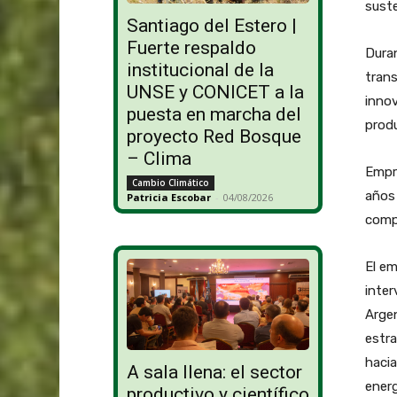
suste
Santiago del Estero |
Fuerte respaldo
Duran
institucional de la
trans
UNSE y CONICET a la
innov
puesta en marcha del
produ
proyecto Red Bosque
– Clima
Empre
Cambio Climático
años 
Patricia Escobar
-
04/08/2026
compr
El e
inter
Argen
estra
hacia
A sala llena: el sector
energ
productivo y científico