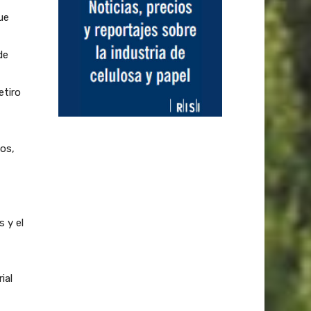
ue
de
etiro
os,
s y el
ial