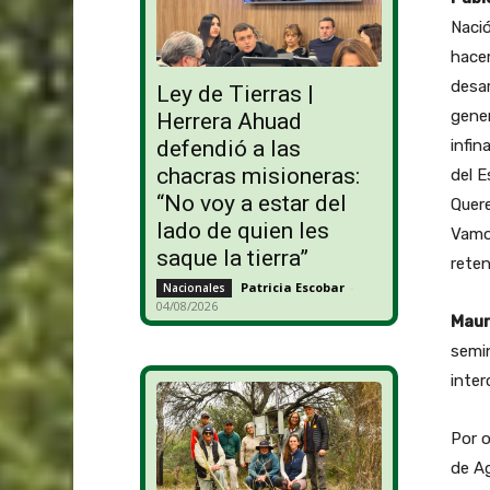
Nació
hacem
desar
Ley de Tierras |
gener
Herrera Ahuad
infin
defendió a las
chacras misioneras:
del E
“No voy a estar del
Quer
lado de quien les
Vamos
saque la tierra”
reten
Patricia Escobar
-
Nacionales
04/08/2026
Mauri
semin
inter
Por o
de Ag