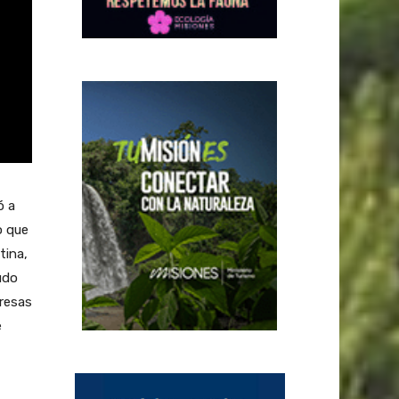
ó a
o que
tina,
udo
presas
e