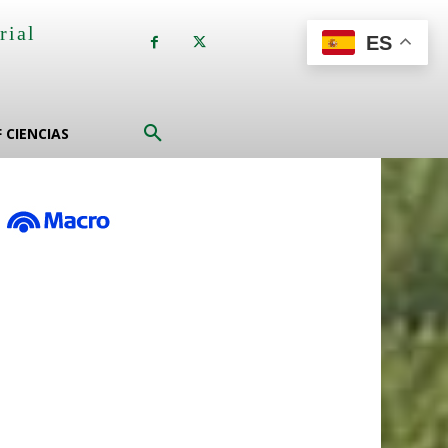
rial
ES
a
F CIENCIAS