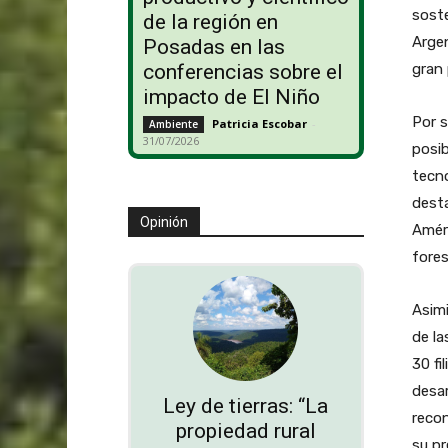
soste
de la región en
Argen
Posadas en las
gran 
conferencias sobre el
impacto de El Niño
Por s
Patricia Escobar
-
Ambiente
31/07/2026
posib
tecno
desta
Opinión
Améri
fores
Asimi
de l
30 fi
desar
Ley de tierras: “La
recon
propiedad rural
su pr