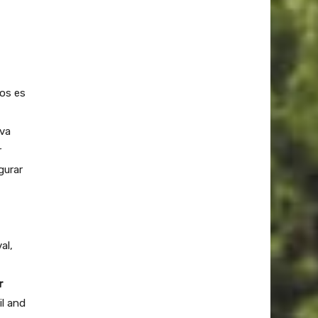
gos es
 va
r
gurar
al,
r
il and