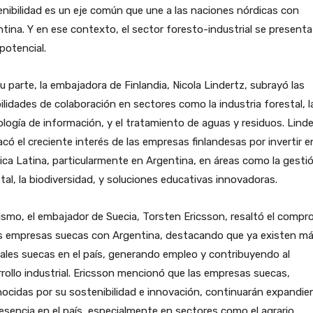
nibilidad es un eje común que une a las naciones nórdicas con
tina. Y en ese contexto, el sector foresto-industrial se present
potencial.
u parte, la embajadora de Finlandia, Nicola Lindertz, subrayó las
ilidades de colaboración en sectores como la industria forestal, l
logía de información, y el tratamiento de aguas y residuos. Lind
có el creciente interés de las empresas finlandesas por invertir e
ca Latina, particularmente en Argentina, en áreas como la gesti
tal, la biodiversidad, y soluciones educativas innovadoras.
smo, el embajador de Suecia, Torsten Ericsson, resaltó el compr
as empresas suecas con Argentina, destacando que ya existen m
liales suecas en el país, generando empleo y contribuyendo al
rollo industrial. Ericsson mencionó que las empresas suecas,
ocidas por su sostenibilidad e innovación, continuarán expandi
esencia en el país, especialmente en sectores como el agrario,