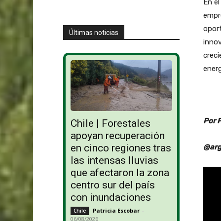
En el
empre
oport
Últimas noticias
innov
creci
energ
Por 
Chile | Forestales
apoyan recuperación
en cinco regiones tras
@arg
las intensas lluvias
que afectaron la zona
centro sur del país
con inundaciones
Patricia Escobar
-
Chile
06/08/2026