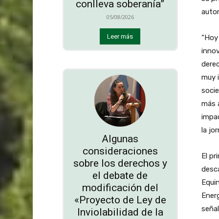
conlleva soberanía”
autom
05/08/2026
Leer más
“Hoy 
innov
derec
muy i
socie
más a
impac
la jo
Algunas
consideraciones
El pr
sobre los derechos y
desca
el debate de
Equin
modificación del
Energ
«Proyecto de Ley de
señal
Inviolabilidad de la