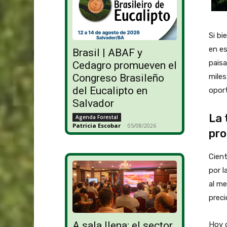
Si bi
en es
Brasil | ABAF y
paisa
Cedagro promueven el
miles
Congreso Brasileño
del Eucalipto en
oport
Salvador
La 
Agenda Forestal
Patricia Escobar
-
05/08/2026
pro
Cien
por l
al me
preci
A sala llena: el sector
Hoy q