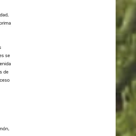
idad,
prima
s
es se
tenida
es de
oceso
amón,