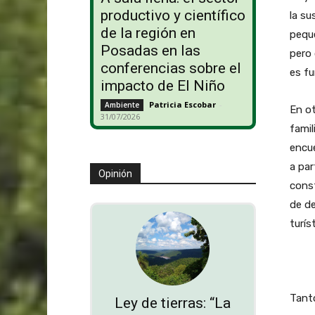
productivo y científico
la s
de la región en
peque
Posadas en las
pero
conferencias sobre el
es fu
impacto de El Niño
Patricia Escobar
-
Ambiente
En ot
31/07/2026
famil
encue
a par
Opinión
const
de de
turís
Tant
Ley de tierras: “La