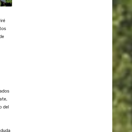
iré
tos
de
tados
ate,
o del
 duda