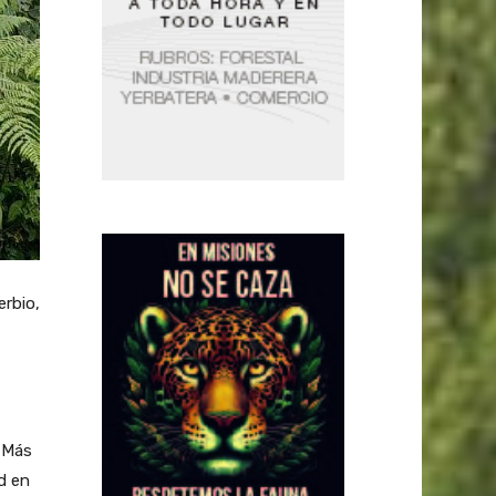
erbio,
… Más
d en