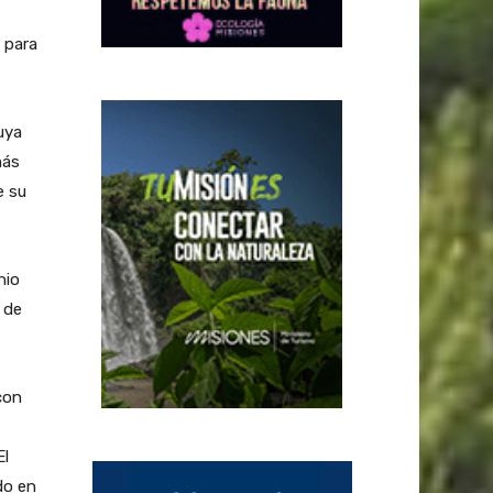
l para
uya
más
e su
nio
 de
con
El
do en