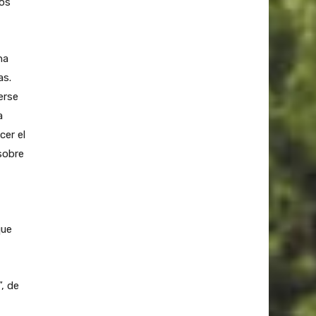
los
na
as.
erse
a
cer el
sobre
que
, de