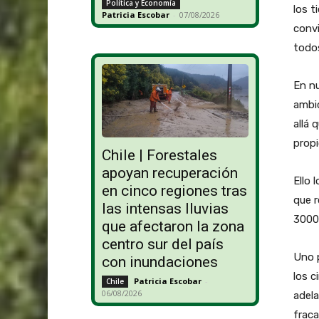
Política y Economía
los t
Patricia Escobar
-
07/08/2026
convi
todo
En nu
ambic
allá 
propi
Chile | Forestales
apoyan recuperación
Ello 
en cinco regiones tras
que r
las intensas lluvias
3000 
que afectaron la zona
centro sur del país
Uno p
con inundaciones
los c
Patricia Escobar
-
Chile
06/08/2026
adela
fraca