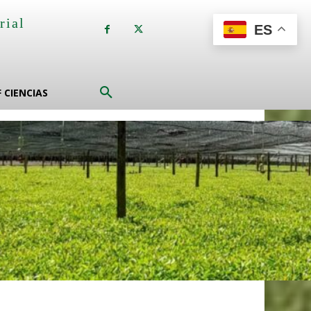
rial
ES
a
F CIENCIAS