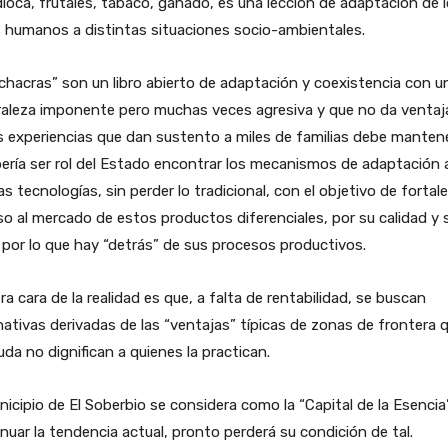
oca, frutales, tabaco, ganado, es una lección de adaptación de 
 humanos a distintas situaciones socio-ambientales.
chacras” son un libro abierto de adaptación y coexistencia con u
raleza imponente pero muchas veces agresiva y que no da ventaj
 experiencias que dan sustento a miles de familias debe manten
ería ser rol del Estado encontrar los mecanismos de adaptación 
s tecnologías, sin perder lo tradicional, con el objetivo de fortale
o al mercado de estos productos diferenciales, por su calidad y 
por lo que hay “detrás” de sus procesos productivos.
ra cara de la realidad es que, a falta de rentabilidad, se buscan
nativas derivadas de las “ventajas” típicas de zonas de frontera 
uda no dignifican a quienes la practican.
nicipio de El Soberbio se considera como la “Capital de la Esencia”
nuar la tendencia actual, pronto perderá su condición de tal.