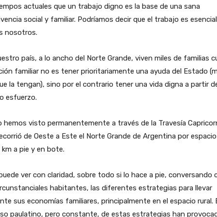
iempos actuales que un trabajo digno es la base de una sana
vencia social y familiar. Podríamos decir que el trabajo es esencia
s nosotros.
estro país, a lo ancho del Norte Grande, viven miles de familias c
ión familiar no es tener prioritariamente una ayuda del Estado (
que la tengan), sino por el contrario tener una vida digna a partir d
o esfuerzo.
lo hemos visto permanentemente a través de la Travesía Capricor
ecorrió de Oeste a Este el Norte Grande de Argentina por espacio
km a pie y en bote.
uede ver con claridad, sobre todo si lo hace a pie, conversando 
ircunstanciales habitantes, las diferentes estrategias para llevar
nte sus economías familiares, principalmente en el espacio rural. 
so paulatino, pero constante, de estas estrategias han provoca