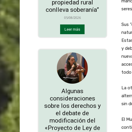
mandi
propiedad rural
seres
conlleva soberanía”
05/08/2026
Sus “
Leer más
natu
Estas
y deb
nueva
acces
todo 
La ot
Algunas
alter
consideraciones
sin d
sobre los derechos y
el debate de
El Mu
modificación del
«Proyecto de Ley de
conti