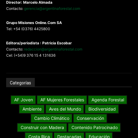
Director: Marcelo Almada
Contacto:
gerencia@argentinaforestal.com
G
rupo Misiones
Online.Com
SA
Tel: +54 (0376) 4425800
Editora/periodista : Patricia Escobar
Contacto:
redaccion@argentinaforestal.com
Cel: (+54)9 376 15 4 131636
Categorías
AF Joven
AF Mujeres Forestales
Agenda Forestal
Ambiente
Aves del Mundo
Biodiversidad
Cambio Climático
Conservación
Construir con Madera
Contenido Patrocinado
Costa Rica
Destacadas
Educación