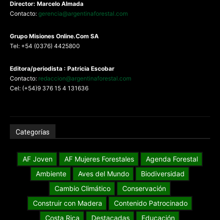
Director: Marcelo Almada
Contacto:
gerencia@argentinaforestal.com
G
rupo Misiones
Online.Com
SA
Tel: +54 (0376) 4425800
Editora/periodista : Patricia Escobar
Contacto:
redaccion@argentinaforestal.com
Cel: (+54)9 376 15 4 131636
Categorías
AF Joven
AF Mujeres Forestales
Agenda Forestal
Ambiente
Aves del Mundo
Biodiversidad
Cambio Climático
Conservación
Construir con Madera
Contenido Patrocinado
Costa Rica
Destacadas
Educación