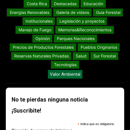
Costa Rica
Destacadas
Educación
Energías Renovables
Galería de videos
Guia Forestal
Institucionales
Legislación y proyectos
Manejo de Fuego
Memorias&Reconocimientos
Opinión
Parques Nacionales
Precios de Productos Forestales
Pueblos Originarios
Reservas Naturales Privadas
Salud
Sur Forestal
Tecnologías
Valor Ambiental
No te pierdas ninguna noticia
¡Suscribite!
*
indica que es obligatorio