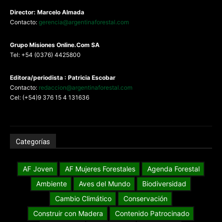
Director: Marcelo Almada
Contacto:
gerencia@argentinaforestal.com
G
rupo Misiones
Online.Com
SA
Tel: +54 (0376) 4425800
Editora/periodista : Patricia Escobar
Contacto:
redaccion@argentinaforestal.com
Cel: (+54)9 376 15 4 131636
Categorías
AF Joven
AF Mujeres Forestales
Agenda Forestal
Ambiente
Aves del Mundo
Biodiversidad
Cambio Climático
Conservación
Construir con Madera
Contenido Patrocinado