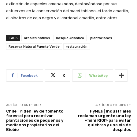
extinción de especies amenazadas, destacándose por sus
esfuerzos en la conservación del macá tobiano, el tordo amarillo,
el albatros de ceja negra y el cardenal amarillo, entre otros.
TAGS
árboles nativos
Bosque Atlántico
plantaciones
Reserva Natural Puente Verde
restauración
Facebook
X
WhatsApp
ARTÍCULO ANTERIOR
ARTÍCULO SIGUIENTE
Chile | Piden ley de fomento
PyMEs | Industriales
forestal para reactivar
reclaman urgente una ley
plantaciones de pequeños y
«mini RIGI» para evitar
medianos propietarios del
quiebras y una ola de
Biobío
despidos