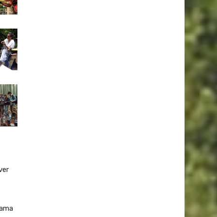
ver
rama