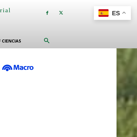
rial
ES
a
F CIENCIAS