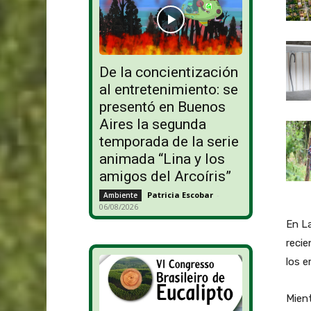
De la concientización
al entretenimiento: se
presentó en Buenos
Aires la segunda
temporada de la serie
animada “Lina y los
amigos del Arcoíris”
Patricia Escobar
-
Ambiente
06/08/2026
En La
recie
los e
Mient