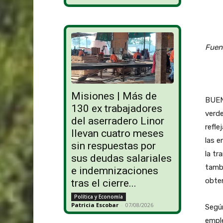
Fuen
Misiones | Más de
BUEN
130 ex trabajadores
verd
del aserradero Linor
refle
llevan cuatro meses
las e
sin respuestas por
la tr
sus deudas salariales
tambi
e indemnizaciones
obten
tras el cierre...
Política y Economía
Patricia Escobar
-
07/08/2026
Segú
emple