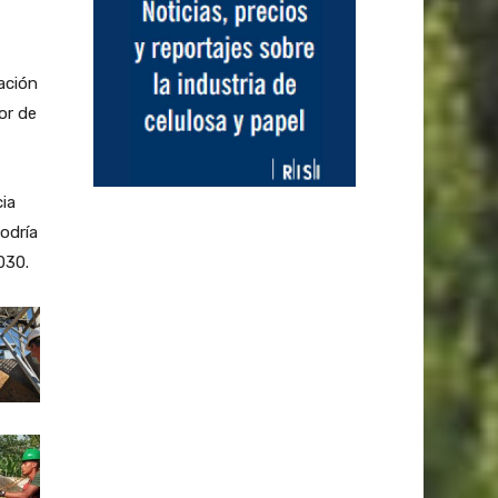
ación
or de
cia
odría
030.