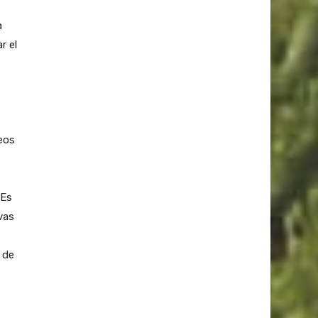
a
r el
eos
 Es
vas
 de