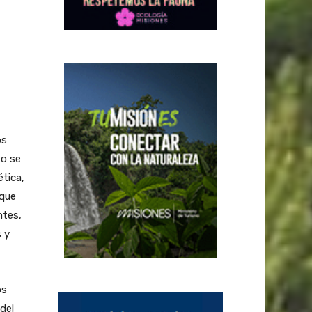
os
to se
ética,
nque
ntes,
 y
os
del