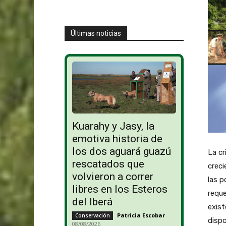
Últimas noticias
Kuarahy y Jasy, la
emotiva historia de
los dos aguará guazú
La cr
rescatados que
crec
volvieron a correr
las p
libres en los Esteros
reque
del Iberá
exist
Patricia Escobar
-
Conservación
dispo
08/08/2026