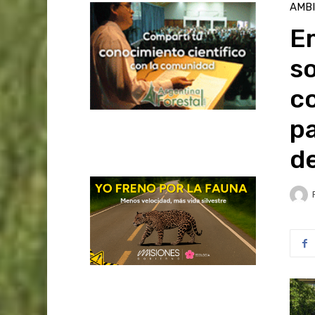
AMB
Em
so
c
pa
de