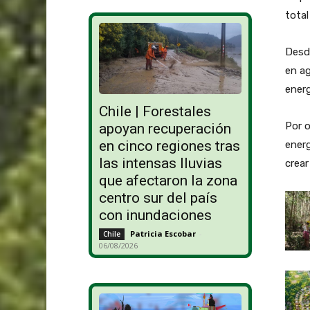
total
Desde
en a
energ
Chile | Forestales
Por o
apoyan recuperación
en cinco regiones tras
energ
las intensas lluvias
crear
que afectaron la zona
centro sur del país
con inundaciones
Patricia Escobar
-
Chile
06/08/2026