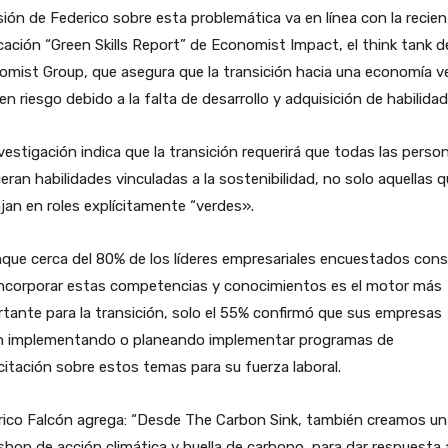
sión de Federico sobre esta problemática va en línea con la recie
cación “Green Skills Report” de Economist Impact, el think tank 
mist Group, que asegura que la transición hacia una economía v
en riesgo debido a la falta de desarrollo y adquisición de habilidad
vestigación indica que la transición requerirá que todas las perso
eran habilidades vinculadas a la sostenibilidad, no solo aquellas 
jan en roles explícitamente “verdes».
que cerca del 80% de los líderes empresariales encuestados cons
incorporar estas competencias y conocimientos es el motor más
tante para la transición, solo el 55% confirmó que sus empresas
n implementando o planeando implementar programas de
itación sobre estos temas para su fuerza laboral.
rico Falcón agrega: “Desde The Carbon Sink, también creamos un
hop de acción climática y huella de carbono, para dar respuesta a