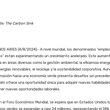
te: The Carbon Sink
OS AIRES (4/8/2024).- A nivel mundial, los denominados “emple
es” están experimentando un crecimiento acelerado. Este aumen
ja en áreas diversas como la gestión ambiental, la eficiencia energ
nergías renovables, el reciclaje y la sostenibilidad corporativa. Au
ansición hacia una economía verde presenta desafíos sin precede
én ofrece una oportunidad única para adquirir nuevas habilidades
er nuevas oportunidades laborales.
n el Foro Económico Mundial, se espera que en Estados Unidos l
os verdes se expandan a casi 24 millones, representando el 14% 