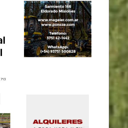
l
l
713