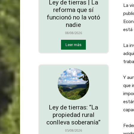
Ley de tierras | La
La vi
reforma que sí
publi
funcionó no la votó
Econo
nadie
está 
08/08/2026
Leer más
La in
adqui
traba
Y aun
que 
impor
está
Ley de tierras: “La
capac
propiedad rural
conlleva soberanía”
Fede
05/08/2026
works