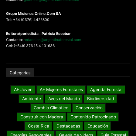
G
rupo Misiones
Online.Com
SA
Tel: +54 (0376) 4425800
Editora/periodista : Patricia Escobar
Contacto:
redaccion@argentinaforestal.com
Cel: (+54)9 376 15 4 131636
Categorías
AF Joven
AF Mujeres Forestales
Agenda Forestal
Ambiente
Aves del Mundo
Biodiversidad
Cambio Climático
Conservación
Construir con Madera
Contenido Patrocinado
Costa Rica
Destacadas
Educación
Energías Renovables
Galería de videos
Guia Forestal