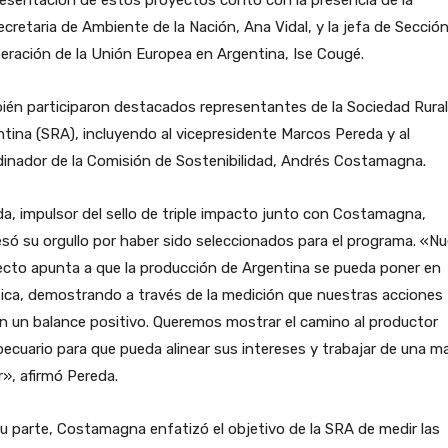
esentación de estos proyectos contó con la presencia de la
cretaria de Ambiente de la Nación, Ana Vidal, y la jefa de Secció
ración de la Unión Europea en Argentina, Ise Cougé.
én participaron destacados representantes de la Sociedad Rural
tina (SRA), incluyendo al vicepresidente Marcos Pereda y al
inador de la Comisión de Sostenibilidad, Andrés Costamagna.
a, impulsor del sello de triple impacto junto con Costamagna,
só su orgullo por haber sido seleccionados para el programa. «N
cto apunta a que la producción de Argentina se pueda poner en
ica, demostrando a través de la medición que nuestras acciones
n un balance positivo. Queremos mostrar el camino al productor
ecuario para que pueda alinear sus intereses y trabajar de una m
», afirmó Pereda.
u parte, Costamagna enfatizó el objetivo de la SRA de medir las