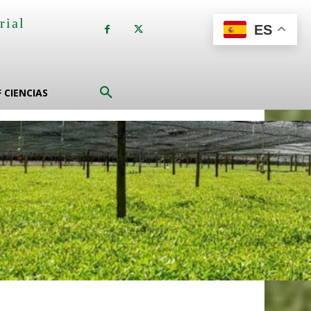
rial
ES
a
F CIENCIAS