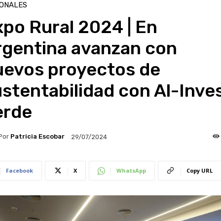
IONALES
po Rural 2024 | En
rgentina avanzan con
uevos proyectos de
stentabilidad con Al-Inve
erde
Por
Patricia Escobar
29/07/2024
Facebook
X
WhatsApp
Copy URL