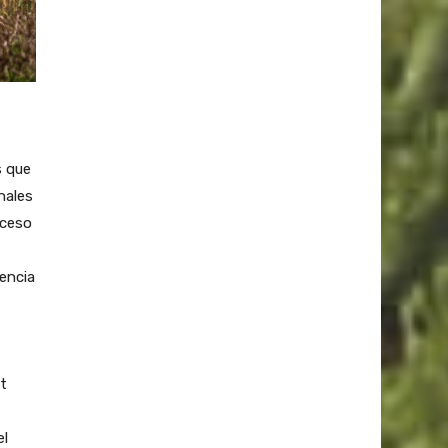
s que
nales
oceso
iencia
t
el