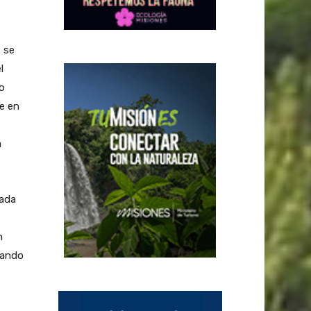
, se
l
o
te en
a
iada
n
sando