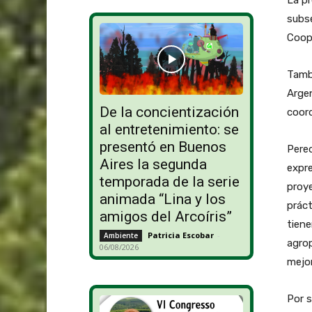
La pr
subse
Coope
Tambi
Argen
De la concientización
coord
al entretenimiento: se
presentó en Buenos
Pered
Aires la segunda
expre
temporada de la serie
proye
animada “Lina y los
práct
amigos del Arcoíris”
tiene
Patricia Escobar
-
Ambiente
agrop
06/08/2026
mejor
Por s