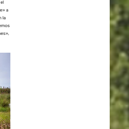
el
e» a
 la
demos
nes»,