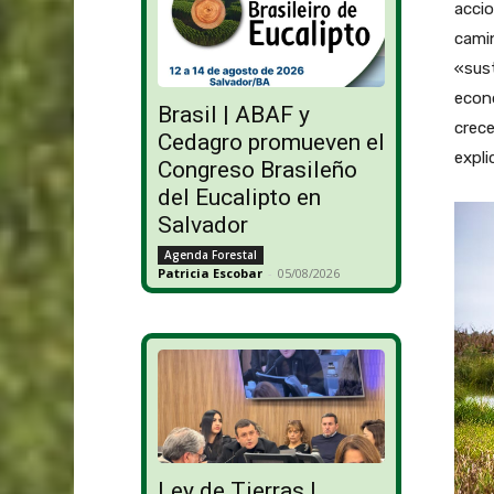
accio
cami
«sust
econ
Brasil | ABAF y
crece
Cedagro promueven el
expli
Congreso Brasileño
del Eucalipto en
Salvador
Agenda Forestal
Patricia Escobar
-
05/08/2026
Ley de Tierras |