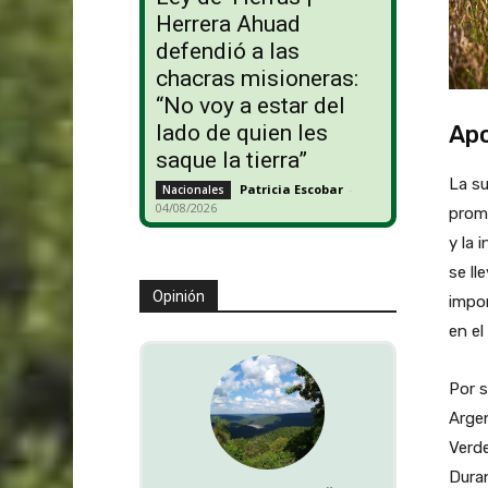
Herrera Ahuad
defendió a las
chacras misioneras:
“No voy a estar del
Apo
lado de quien les
saque la tierra”
La su
Patricia Escobar
-
Nacionales
04/08/2026
promu
y la 
se ll
Opinión
impor
en el
Por s
Argen
Verde
Duran