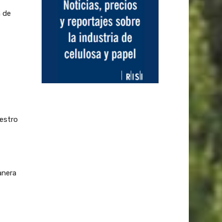
n de
uestro
anera