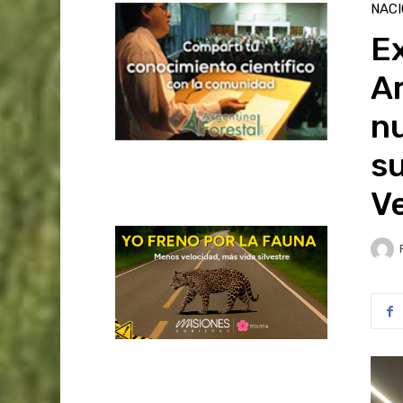
NAC
Ex
A
n
su
V