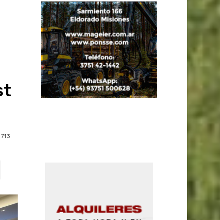
st
713