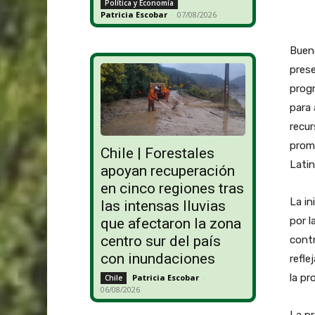
Política y Economía
Patricia Escobar
-
07/08/2026
Bueno
prese
progr
para 
recur
promo
Chile | Forestales
Latin
apoyan recuperación
en cinco regiones tras
La in
las intensas lluvias
por l
que afectaron la zona
centro sur del país
contr
con inundaciones
refle
la pr
Patricia Escobar
-
Chile
06/08/2026