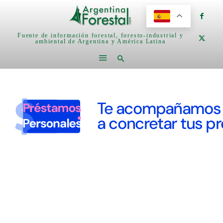
Fuente de información forestal, foresto-industrial y
ambiental de Argentina y América Latina