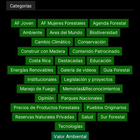
Categorías
AF Joven
AF Mujeres Forestales
Agenda Forestal
Ambiente
Aves del Mundo
Biodiversidad
Cambio Climático
Conservación
Construir con Madera
Contenido Patrocinado
Costa Rica
Destacadas
Educación
Energías Renovables
Galería de videos
Guia Forestal
Institucionales
Legislación y proyectos
Manejo de Fuego
Memorias&Reconocimientos
Opinión
Parques Nacionales
Precios de Productos Forestales
Pueblos Originarios
Reservas Naturales Privadas
Salud
Sur Forestal
Tecnologías
Valor Ambiental