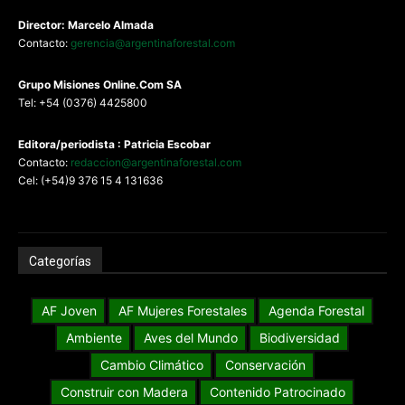
Director: Marcelo Almada
Contacto:
gerencia@argentinaforestal.com
G
rupo Misiones
Online.Com
SA
Tel: +54 (0376) 4425800
Editora/periodista : Patricia Escobar
Contacto:
redaccion@argentinaforestal.com
Cel: (+54)9 376 15 4 131636
Categorías
AF Joven
AF Mujeres Forestales
Agenda Forestal
Ambiente
Aves del Mundo
Biodiversidad
Cambio Climático
Conservación
Construir con Madera
Contenido Patrocinado