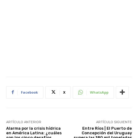
Facebook
X
WhatsApp
ARTÍCULO ANTERIOR
ARTÍCULO SIGUIENTE
Alarma por la crisis hídrica
Entre Ríos | El Puerto de
en América Latina: ¿cuáles
Concepción del Uruguay
son los cinco desafíos
supera las 180 mil toneladas