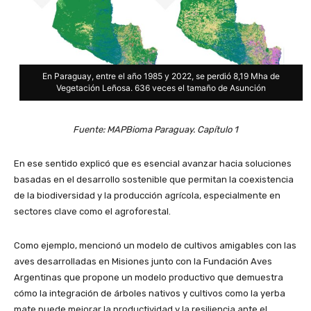
En Paraguay, entre el año 1985 y 2022, se perdió 8,19 Mha de
Vegetación Leñosa. 636 veces el tamaño de Asunción
Fuente: MAPBioma Paraguay. Capítulo 1
En ese sentido explicó que es esencial avanzar hacia soluciones
basadas en el desarrollo sostenible que permitan la coexistencia
de la biodiversidad y la producción agrícola, especialmente en
sectores clave como el agroforestal.
Como ejemplo, mencionó un modelo de cultivos amigables con las
aves desarrolladas en Misiones junto con la Fundación Aves
Argentinas que propone un modelo productivo que demuestra
cómo la integración de árboles nativos y cultivos como la yerba
mate puede mejorar la productividad y la resiliencia ante el