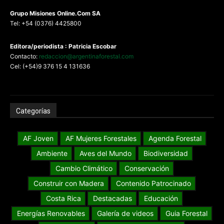
G
rupo Misiones
Online.Com
SA
Tel: +54 (0376) 4425800
Editora/periodista : Patricia Escobar
Contacto:
redaccion@argentinaforestal.com
Cel: (+54)9 376 15 4 131636
Categorías
AF Joven
AF Mujeres Forestales
Agenda Forestal
Ambiente
Aves del Mundo
Biodiversidad
Cambio Climático
Conservación
Construir con Madera
Contenido Patrocinado
Costa Rica
Destacadas
Educación
Energías Renovables
Galería de videos
Guia Forestal