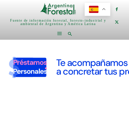
Fuente de información forestal, foresto-industrial y
ambiental de Argentina y América Latina