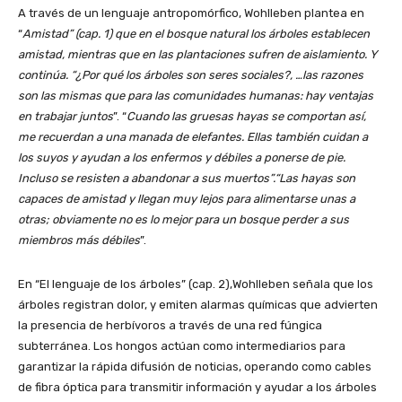
A través de un lenguaje antropomórfico, Wohlleben plantea en
“
Amistad” (cap. 1) que en el bosque natural los árboles establecen
amistad, mientras que en las plantaciones sufren de aislamiento. Y
continúa. “¿Por qué los árboles son seres sociales?, …las razones
son las mismas que para las comunidades humanas: hay ventajas
en trabajar juntos
”. “
Cuando las gruesas hayas se comportan así,
me recuerdan a una manada de elefantes. Ellas también cuidan a
los suyos y ayudan a los enfermos y débiles a ponerse de pie.
Incluso se resisten a abandonar a sus muertos”.“Las hayas son
capaces de amistad y llegan muy lejos para alimentarse unas a
otras; obviamente no es lo mejor para un bosque perder a sus
miembros más débiles
”.
En “El lenguaje de los árboles” (cap. 2),Wohlleben señala que los
árboles registran dolor, y emiten alarmas químicas que advierten
la presencia de herbívoros a través de una red fúngica
subterránea. Los hongos actúan como intermediarios para
garantizar la rápida difusión de noticias, operando como cables
de fibra óptica para transmitir información y ayudar a los árboles