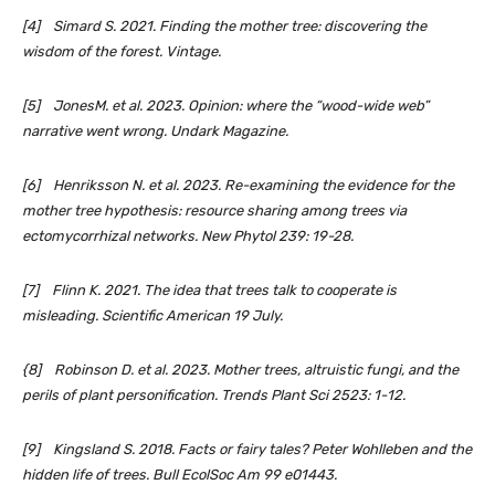
[4] Simard S. 2021. Finding the mother tree: discovering the
wisdom of the forest. Vintage.
[5] JonesM. et al. 2023. Opinion: where the “wood-wide web”
narrative went wrong. Undark Magazine.
[6] Henriksson N. et al. 2023. Re-examining the evidence for the
mother tree hypothesis: resource sharing among trees via
ectomycorrhizal networks. New Phytol 239: 19-28.
[7] Flinn K. 2021. The idea that trees talk to cooperate is
misleading. Scientific American 19 July.
{8] Robinson D. et al. 2023. Mother trees, altruistic fungi, and the
perils of plant personification. Trends Plant Sci 2523: 1-12.
[9] Kingsland S. 2018. Facts or fairy tales? Peter Wohlleben and the
hidden life of trees. Bull EcolSoc Am 99 e01443.