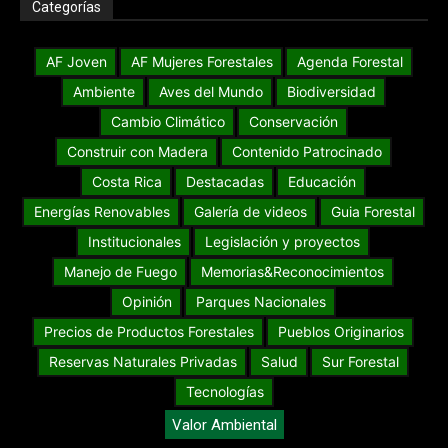
Categorías
AF Joven
AF Mujeres Forestales
Agenda Forestal
Ambiente
Aves del Mundo
Biodiversidad
Cambio Climático
Conservación
Construir con Madera
Contenido Patrocinado
Costa Rica
Destacadas
Educación
Energías Renovables
Galería de videos
Guia Forestal
Institucionales
Legislación y proyectos
Manejo de Fuego
Memorias&Reconocimientos
Opinión
Parques Nacionales
Precios de Productos Forestales
Pueblos Originarios
Reservas Naturales Privadas
Salud
Sur Forestal
Tecnologías
Valor Ambiental