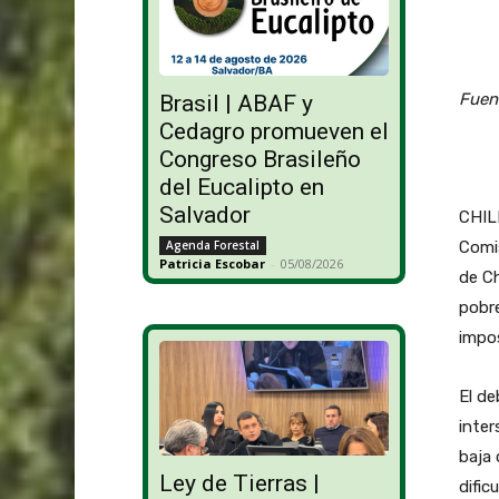
Fuen
Brasil | ABAF y
Cedagro promueven el
Congreso Brasileño
del Eucalipto en
Salvador
CHILE
Comi
Agenda Forestal
Patricia Escobar
-
05/08/2026
de Ch
pobr
impos
El de
inter
baja 
Ley de Tierras |
dific