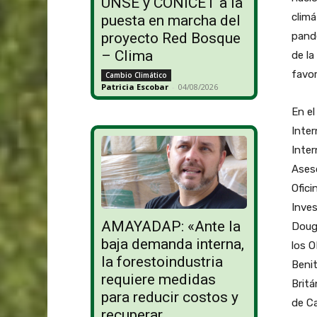
UNSE y CONICET a la
climá
puesta en marcha del
pande
proyecto Red Bosque
– Clima
de la
favor
Cambio Climático
Patricia Escobar
-
04/08/2026
En el
Inter
Inter
Aseso
Ofici
Inves
AMAYADAP: «Ante la
Dougl
baja demanda interna,
los O
la forestoindustria
Benit
requiere medidas
Britá
para reducir costos y
de Ca
recuperar