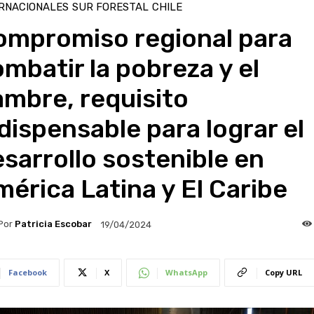
RNACIONALES
SUR FORESTAL
CHILE
ompromiso regional para
mbatir la pobreza y el
mbre, requisito
dispensable para lograr el
sarrollo sostenible en
érica Latina y El Caribe
Por
Patricia Escobar
19/04/2024
Facebook
X
WhatsApp
Copy URL