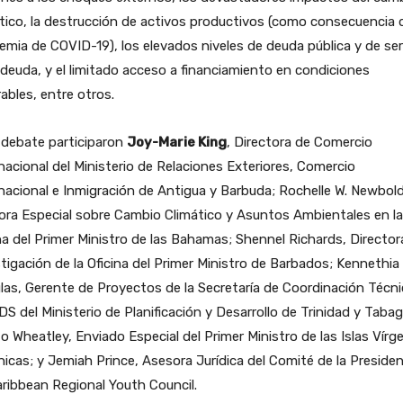
tico, la destrucción de activos productivos (como consecuencia d
mia de COVID-19), los elevados niveles de deuda pública y de ser
 deuda, y el limitado acceso a financiamiento en condiciones
ables, entre otros.
 debate participaron
Joy-Marie King
, Directora de Comercio
nacional del Ministerio de Relaciones Exteriores, Comercio
nacional e Inmigración de Antigua y Barbuda; Rochelle W. Newbold
ra Especial sobre Cambio Climático y Asuntos Ambientales en la
na del Primer Ministro de las Bahamas; Shennel Richards, Director
tigación de la Oficina del Primer Ministro de Barbados; Kennethia
as, Gerente de Proyectos de la Secretaría de Coordinación Técni
DS del Ministerio de Planificación y Desarrollo de Trinidad y Tabag
o Wheatley, Enviado Especial del Primer Ministro de las Islas Vírg
nicas; y Jemiah Prince, Asesora Jurídica del Comité de la Presiden
ribbean Regional Youth Council.