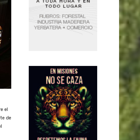
e el
nte de
l