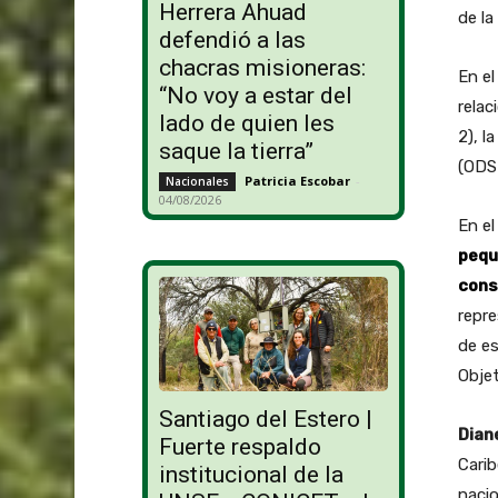
Herrera Ahuad
de la
defendió a las
chacras misioneras:
En el
“No voy a estar del
relac
lado de quien les
2), l
saque la tierra”
(ODS 
Patricia Escobar
-
Nacionales
04/08/2026
En el
pequ
cons
repre
de es
Objet
Santiago del Estero |
Dian
Fuerte respaldo
Carib
institucional de la
naci