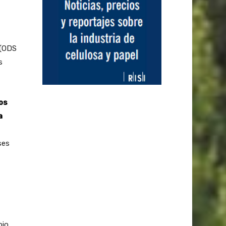
 (ODS
s
os
a
ses
bio