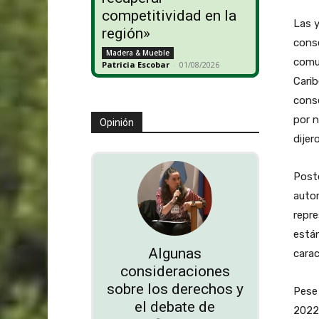
competitividad en la
Las y
región»
conse
Madera & Mueble
comun
Patricia Escobar
-
01/08/2026
Carib
conse
por n
Opinión
dijer
Poste
autor
repre
están
Algunas
carac
consideraciones
sobre los derechos y
Pese 
el debate de
2022 