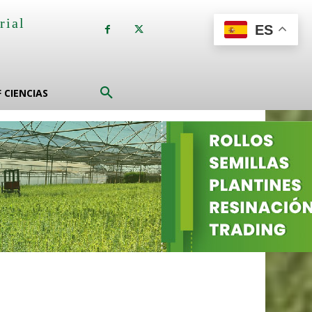
rial
ES
a
F CIENCIAS