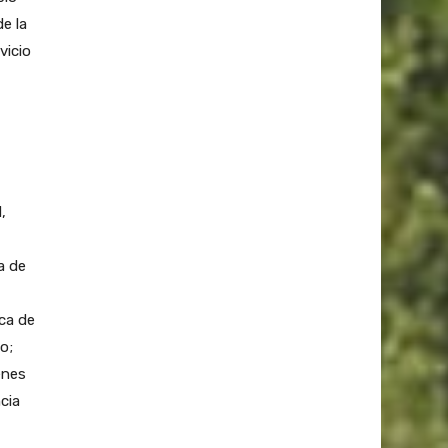
e la
vicio
,
a de
ca de
o;
enes
cia