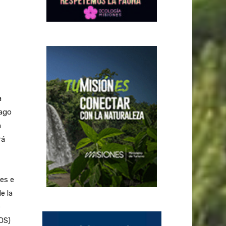
a
iago
a
rá
les e
e la
e
ODS)