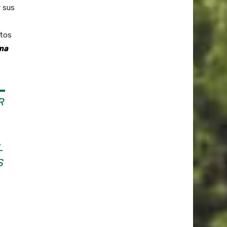
r sus
ntos
ma
R
L
S