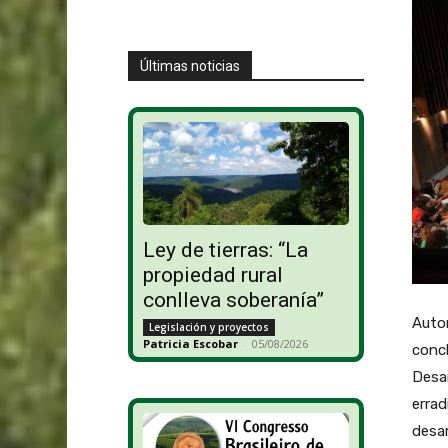
Últimas noticias
Ley de tierras: “La
propiedad rural
conlleva soberanía”
Autor
Legislación y proyectos
Patricia Escobar
-
05/08/2026
concl
Desar
errad
desar