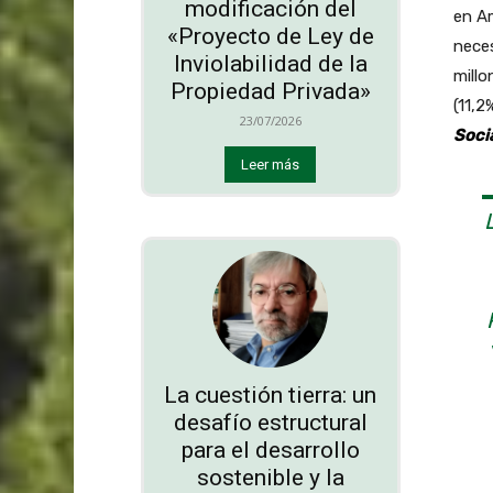
modificación del
en Am
«Proyecto de Ley de
neces
Inviolabilidad de la
millo
Propiedad Privada»
(11,2
23/07/2026
Soci
Leer más
La cuestión tierra: un
desafío estructural
para el desarrollo
sostenible y la