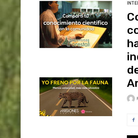
INTE
C
co
ha
in
de
Am