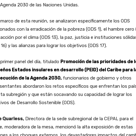
 Agenda 2030 de las Naciones Unidas.
 marco de esta reunión, se analizaron específicamente los ODS
ionados con la erradicación de la pobreza (ODS 1), el hambre cero
a acción por el clima (ODS 13), la paz, justicia e instituciones sólida
16) y las alianzas para lograr los objetivos (ODS 17).
 primer panel del día, titulado
Promoción de las prioridades de l
eños Estados insulares en desarrollo (PEID) del Caribe para l
ecución de la Agenda 2030
,
funcionarios de gobierno y otros
sentantes abordaron los retos específicos que enfrentan los paí
ta subregión y que están socavando su capacidad de lograr los
ivos de Desarrollo Sostenible (ODS).
e Quarless,
Directora de la sede subregional de la CEPAL para el
e, moderadora de la mesa, mencionó la alta exposición de estas
ones a los choques externos, los devastadores impactos del cam