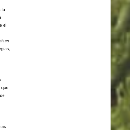
 la
a
e el
aíses
egias,
y
s que
 se
nas