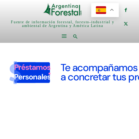
Fuente de información forestal, foresto-industrial y
ambiental de Argentina y América Latina