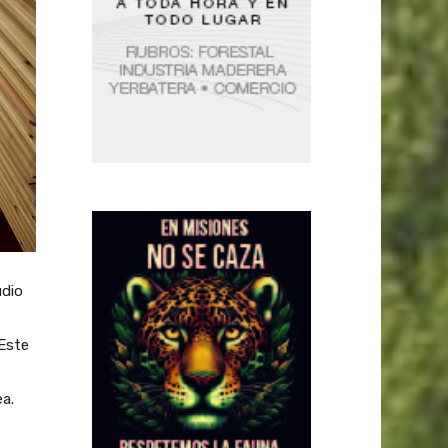
udio
 Este
a.