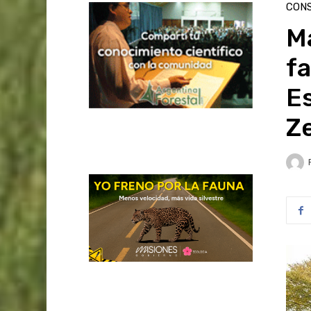
CON
M
fa
E
Ze