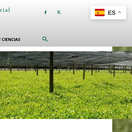
rial
ES
a
F CIENCIAS