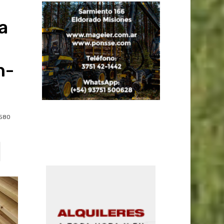
a
n-
580