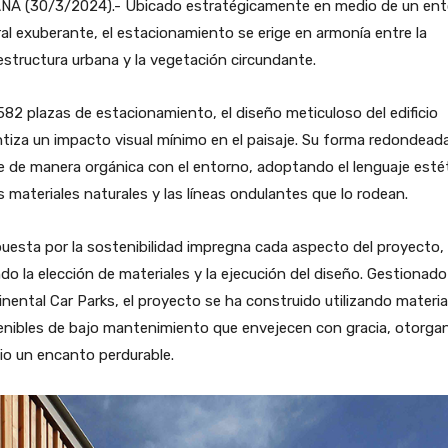
ÑA (30/3/2024).- Ubicado estratégicamente en medio de un en
al exuberante, el estacionamiento se erige en armonía entre la
estructura urbana y la vegetación circundante.
82 plazas de estacionamiento, el diseño meticuloso del edificio
tiza un impacto visual mínimo en el paisaje. Su forma redondead
 de manera orgánica con el entorno, adoptando el lenguaje esté
s materiales naturales y las líneas ondulantes que lo rodean.
uesta por la sostenibilidad impregna cada aspecto del proyecto,
do la elección de materiales y la ejecución del diseño. Gestionado
nental Car Parks, el proyecto se ha construido utilizando materia
nibles de bajo mantenimiento que envejecen con gracia, otorgan
cio un encanto perdurable.