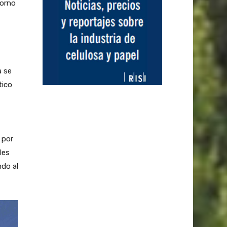
torno
a se
tico
 por
les
do al