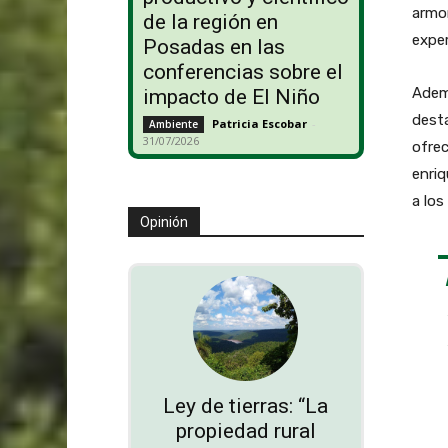
armo
de la región en
exper
Posadas en las
conferencias sobre el
Adem
impacto de El Niño
dest
Patricia Escobar
-
Ambiente
31/07/2026
ofrec
enriq
a los
Opinión
Ley de tierras: “La
propiedad rural