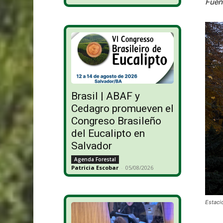
Fuen
Brasil | ABAF y
Cedagro promueven el
Congreso Brasileño
del Eucalipto en
Salvador
Agenda Forestal
Patricia Escobar
-
05/08/2026
Estaci