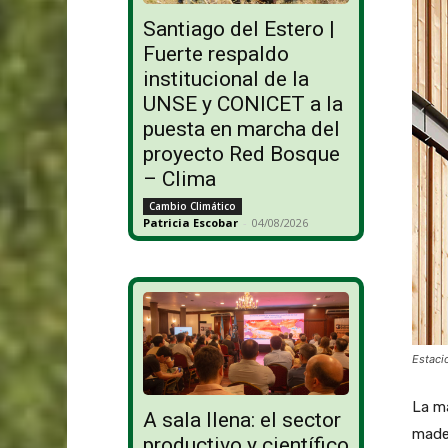
Santiago del Estero |
Fuerte respaldo
institucional de la
UNSE y CONICET a la
puesta en marcha del
proyecto Red Bosque
– Clima
Cambio Climático
Patricia Escobar
-
04/08/2026
Estaci
La ma
A sala llena: el sector
mader
productivo y científico