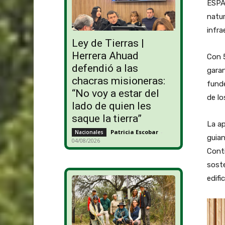
ESPA
natur
infra
Ley de Tierras |
Herrera Ahuad
Con 5
defendió a las
garan
chacras misioneras:
funde
“No voy a estar del
de lo
lado de quien les
saque la tierra”
La ap
Patricia Escobar
-
Nacionales
guian
04/08/2026
Conti
soste
edifi