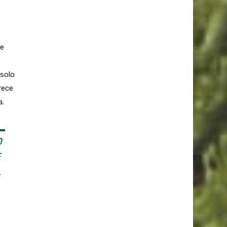
se
 solo
rece
a.
D
E
,