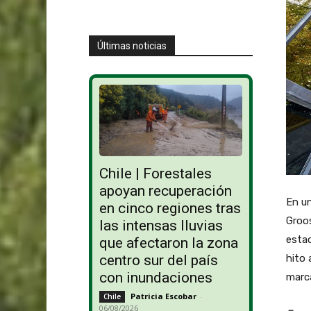
Últimas noticias
Chile | Forestales
apoyan recuperación
En un
en cinco regiones tras
Groos
las intensas lluvias
estac
que afectaron la zona
centro sur del país
hito 
con inundaciones
marc
Patricia Escobar
-
Chile
06/08/2026