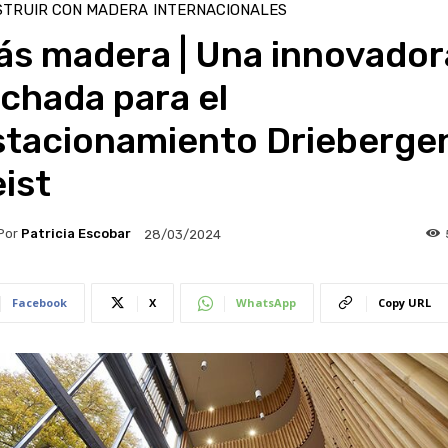
STRUIR CON MADERA
INTERNACIONALES
ás madera | Una innovador
chada para el
stacionamiento Drieberge
ist
Por
Patricia Escobar
28/03/2024
Facebook
X
WhatsApp
Copy URL