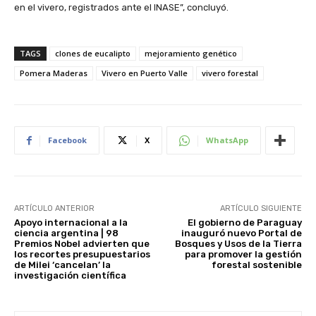
en el vivero, registrados ante el INASE”, concluyó.
TAGS
clones de eucalipto
mejoramiento genético
Pomera Maderas
Vivero en Puerto Valle
vivero forestal
Facebook
X
WhatsApp
ARTÍCULO ANTERIOR
ARTÍCULO SIGUIENTE
Apoyo internacional a la
El gobierno de Paraguay
ciencia argentina | 98
inauguró nuevo Portal de
Premios Nobel advierten que
Bosques y Usos de la Tierra
los recortes presupuestarios
para promover la gestión
de Milei ‘cancelan’ la
forestal sostenible
investigación científica