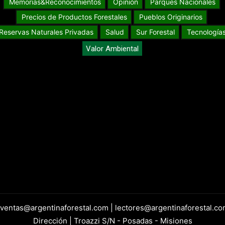
Memorias&Reconocimientos
Opinión
Parques Nacionales
Precios de Productos Forestales
Pueblos Originarios
Reservas Naturales Privadas
Salud
Sur Forestal
Tecnología
Valor Ambiental
 ventas@argentinaforestal.com | lectores@argentinaforestal.co
Dirección | Troazzi S/N - Posadas - Misiones