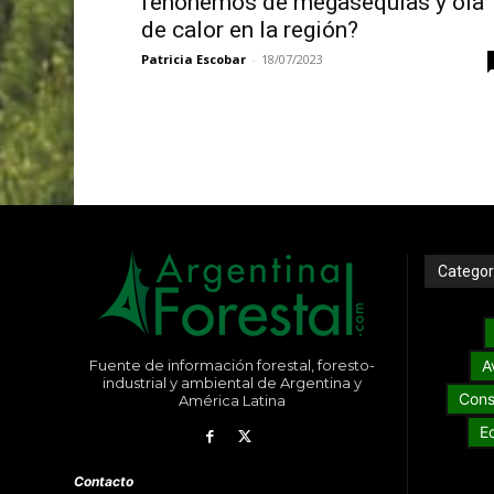
fenónemos de megasequías y ola
de calor en la región?
Patricia Escobar
-
18/07/2023
Categor
Fuente de información forestal, foresto-
A
industrial y ambiental de Argentina y
Cons
América Latina
E
Contacto