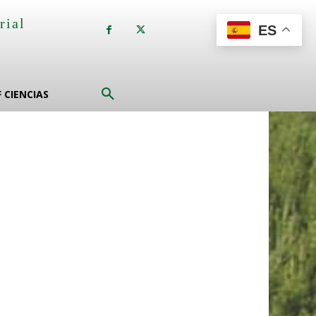
rial
ES
a
F CIENCIAS