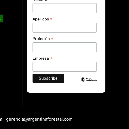
*
s
*
Apellidos
*
Profesión
*
Empresa
m | gerencia@argentinaforestal.com