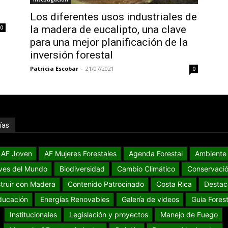
Los diferentes usos industriales de
la madera de eucalipto, una clave
0
para una mejor planificación de la
inversión forestal
Patricia Escobar
-
21/07/2021
0
ías
AF Joven
AF Mujeres Forestales
Agenda Forestal
Ambiente
ves del Mundo
Biodiversidad
Cambio Climático
Conservaci
truir con Madera
Contenido Patrocinado
Costa Rica
Destac
ducación
Energías Renovables
Galería de videos
Guia Forest
Institucionales
Legislación y proyectos
Manejo de Fuego