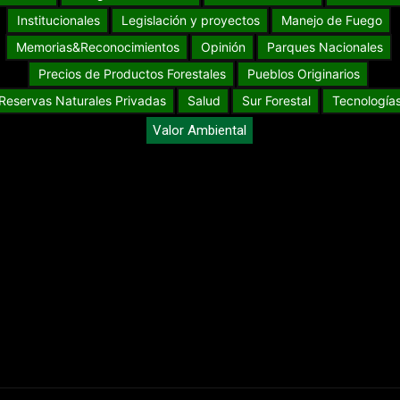
Institucionales
Legislación y proyectos
Manejo de Fuego
Memorias&Reconocimientos
Opinión
Parques Nacionales
Precios de Productos Forestales
Pueblos Originarios
Reservas Naturales Privadas
Salud
Sur Forestal
Tecnología
Valor Ambiental