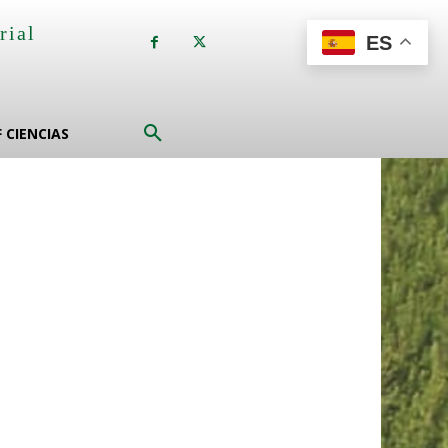
rial
ES
a
F CIENCIAS