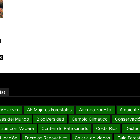
l
0
ías
AF Joven
AF Mujeres Forestales
Agenda Forestal
Ambiente
ves del Mundo
Biodiversidad
Cambio Climático
Conservaci
truir con Madera
Contenido Patrocinado
Costa Rica
Destac
ducación
Energías Renovables
Galería de videos
Guia Forest