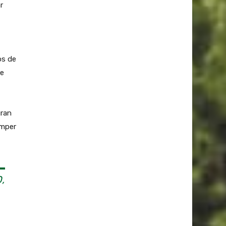
r
os de
de
gran
omper
,