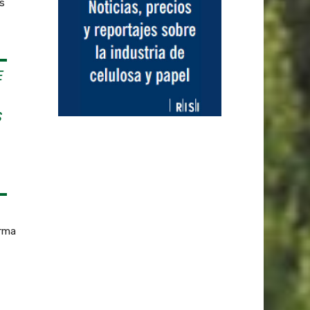
s
E
S
irma