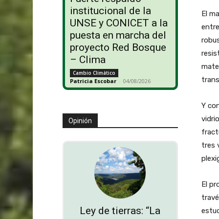
institucional de la
El ma
UNSE y CONICET a la
entre
puesta en marcha del
robus
proyecto Red Bosque
resis
– Clima
mater
Cambio Climático
trans
Patricia Escobar
-
04/08/2026
Y con
vidri
Opinión
fract
tres 
plexi
El pr
travé
Ley de tierras: “La
estud