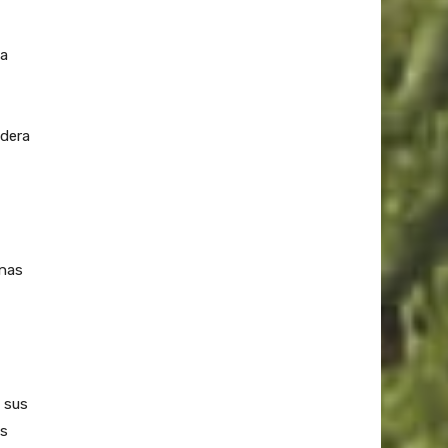
na
adera
unas
 sus
as