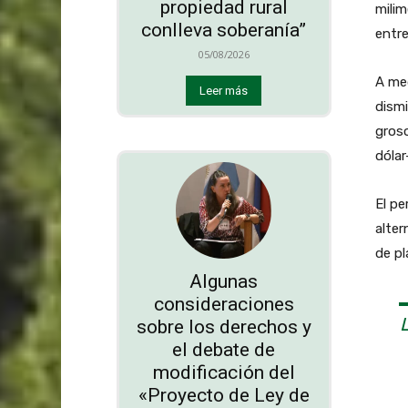
propiedad rural
milim
conlleva soberanía”
entre
05/08/2026
A med
Leer más
dismi
gros
dólar
El pe
alter
de pl
Algunas
consideraciones
sobre los derechos y
el debate de
modificación del
«Proyecto de Ley de