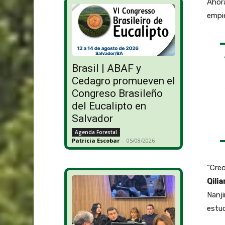
Ahora
empie
Brasil | ABAF y
Cedagro promueven el
Congreso Brasileño
del Eucalipto en
Salvador
Agenda Forestal
Patricia Escobar
-
05/08/2026
“Creo
Qilia
Nanji
estu