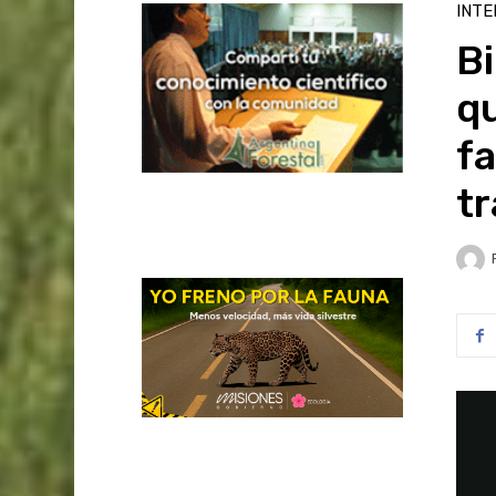
INTE
Bi
qu
f
t