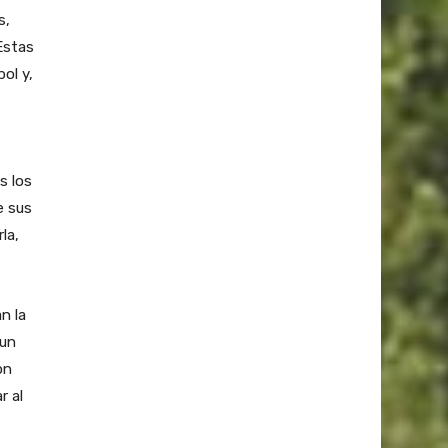
s,
Estas
ol y,
s los
e sus
la,
n la
 un
on
r al