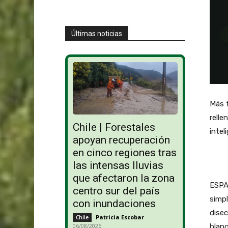
Últimas noticias
Más f
relle
Chile | Forestales
intel
apoyan recuperación
en cinco regiones tras
las intensas lluvias
que afectaron la zona
ESPAÑ
centro sur del país
simpl
con inundaciones
disec
Patricia Escobar
-
Chile
06/08/2026
blanq