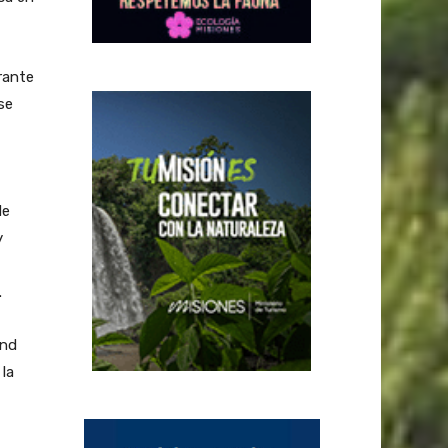
rante
se
de
y
.
and
la