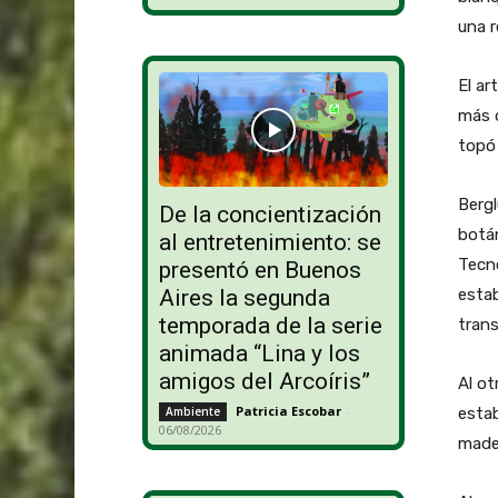
una r
El ar
más d
topó 
Bergl
De la concientización
botán
al entretenimiento: se
Tecno
presentó en Buenos
estab
Aires la segunda
temporada de la serie
trans
animada “Lina y los
amigos del Arcoíris”
Al ot
Patricia Escobar
-
estab
Ambiente
06/08/2026
mader