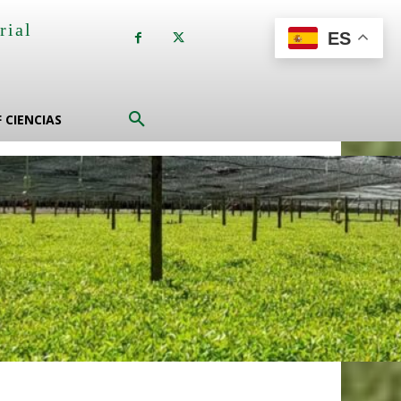
rial
ES
a
F CIENCIAS