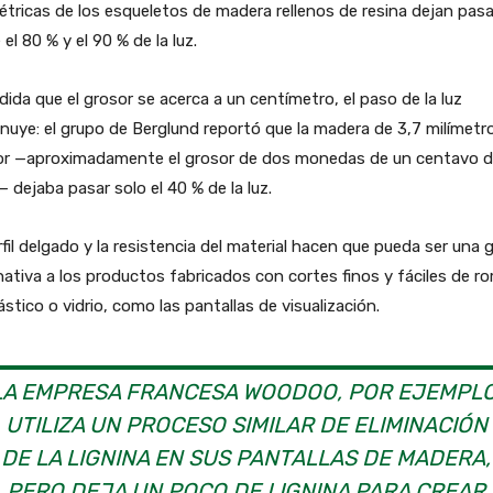
étricas de los esqueletos de madera rellenos de resina dejan pasa
 el 80 % y el 90 % de la luz.
ida que el grosor se acerca a un centímetro, el paso de la luz
nuye: el grupo de Berglund reportó que la madera de 3,7 milímetr
or —aproximadamente el grosor de dos monedas de un centavo 
— dejaba pasar solo el 40 % de la luz.
rfil delgado y la resistencia del material hacen que pueda ser una 
nativa a los productos fabricados con cortes finos y fáciles de r
ástico o vidrio, como las pantallas de visualización.
LA EMPRESA FRANCESA WOODOO, POR EJEMPLO
UTILIZA UN PROCESO SIMILAR DE ELIMINACIÓN
DE LA LIGNINA EN SUS PANTALLAS DE MADERA,
PERO DEJA UN POCO DE LIGNINA PARA CREAR