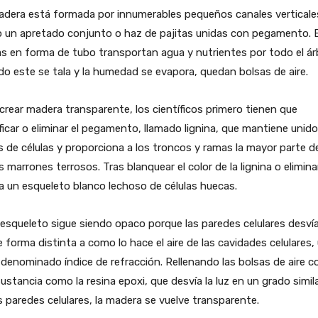
adera está formada por innumerables pequeños canales verticale
 un apretado conjunto o haz de pajitas unidas con pegamento. 
as en forma de tubo transportan agua y nutrientes por todo el árb
o este se tala y la humedad se evapora, quedan bolsas de aire.
crear madera transparente, los científicos primero tienen que
icar o eliminar el pegamento, llamado lignina, que mantiene unido
 de células y proporciona a los troncos y ramas la mayor parte d
 marrones terrosos. Tras blanquear el color de la lignina o eliminar
 un esqueleto blanco lechoso de células huecas.
esqueleto sigue siendo opaco porque las paredes celulares desvía
e forma distinta a como lo hace el aire de las cavidades celulares,
 denominado índice de refracción. Rellenando las bolsas de aire c
ustancia como la resina epoxi, que desvía la luz en un grado simila
s paredes celulares, la madera se vuelve transparente.