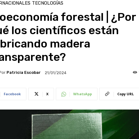
RNACIONALES
TECNOLOGÍAS
oeconomía forestal | ¿Por
é los científicos están
abricando madera
ransparente?
Por
Patricia Escobar
21/01/2024
Facebook
X
WhatsApp
Copy URL