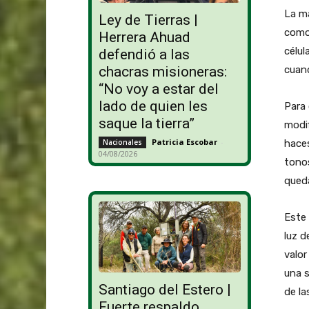
La m
Ley de Tierras |
como
Herrera Ahuad
célul
defendió a las
cuand
chacras misioneras:
“No voy a estar del
lado de quien les
Para 
saque la tierra”
modif
Patricia Escobar
-
haces
Nacionales
04/08/2026
tonos
queda
Este 
luz d
valor
una s
Santiago del Estero |
de la
Fuerte respaldo