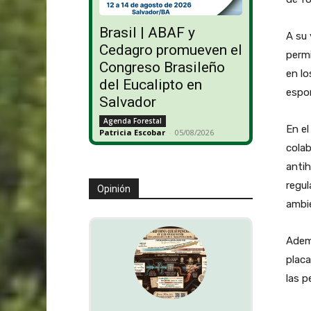
Brasil | ABAF y
A su 
Cedagro promueven el
perm
Congreso Brasileño
en lo
del Eucalipto en
espor
Salvador
Agenda Forestal
En el
Patricia Escobar
-
05/08/2026
colab
anti
regul
Opinión
ambie
Ademá
placa
las p