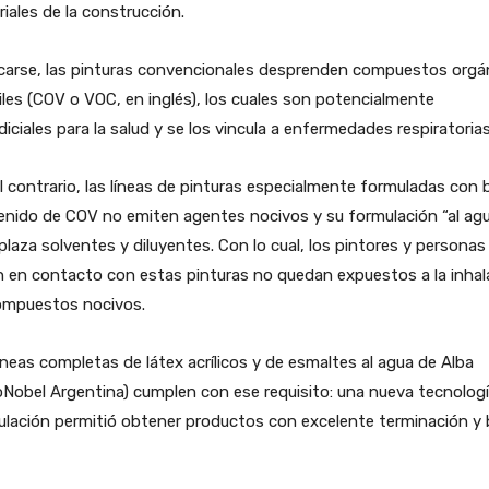
iales de la construcción.
ecarse, las pinturas convencionales desprenden compuestos orgá
iles (COV o VOC, en inglés), los cuales son potencialmente
diciales para la salud y se los vincula a enfermedades respiratorias
l contrario, las líneas de pinturas especialmente formuladas con 
enido de COV no emiten agentes nocivos y su formulación “al ag
laza solventes y diluyentes. Con lo cual, los pintores y personas
 en contacto con estas pinturas no quedan expuestos a la inhal
ompuestos nocivos.
íneas completas de látex acrílicos y de esmaltes al agua de Alba
Nobel Argentina) cumplen con ese requisito: una nueva tecnolog
lación permitió obtener productos con excelente terminación y 