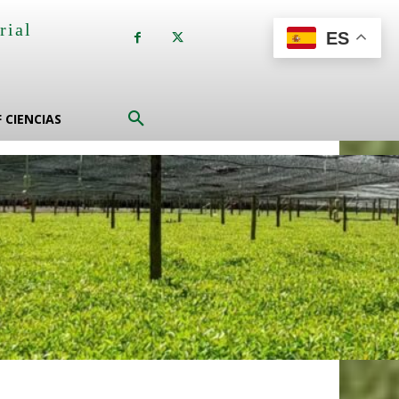
rial
ES
a
F CIENCIAS