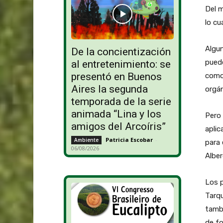
Del m
lo cu
Algu
De la concientización
puede
al entretenimiento: se
presentó en Buenos
como 
Aires la segunda
orgán
temporada de la serie
animada “Lina y los
Pero 
amigos del Arcoíris”
aplic
Patricia Escobar
-
Ambiente
para 
06/08/2026
Alber
Los 
Tarqu
tambi
de fo