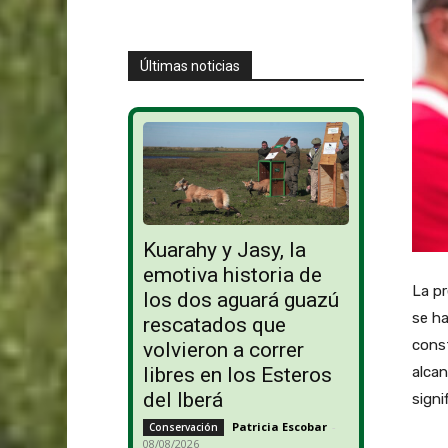
Últimas noticias
Kuarahy y Jasy, la
emotiva historia de
La pr
los dos aguará guazú
se ha
rescatados que
cons
volvieron a correr
alcan
libres en los Esteros
del Iberá
signi
Patricia Escobar
-
Conservación
08/08/2026