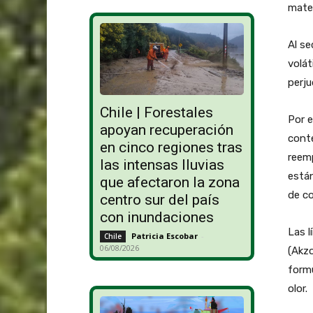
mater
Al s
volát
perju
Chile | Forestales
Por e
apoyan recuperación
cont
en cinco regiones tras
reemp
las intensas lluvias
están
que afectaron la zona
de c
centro sur del país
con inundaciones
Las l
Patricia Escobar
-
Chile
06/08/2026
(Akzo
formu
olor.