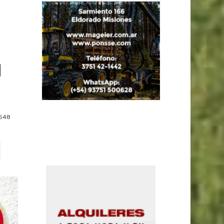
l
548