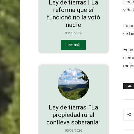
Ley de tierras | La
Una v
reforma que sí
vida ú
funcionó no la votó
nadie
La pr
08/08/2026
se ha
Leer más
En es
eleme
mejor
TAG
Ley de tierras: “La
propiedad rural
conlleva soberanía”
05/08/2026