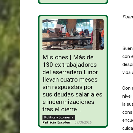
Fuen
Bueno
con e
Misiones | Más de
130 ex trabajadores
despi
del aserradero Linor
vida 
llevan cuatro meses
sin respuestas por
Con e
sus deudas salariales
nivel
e indemnizaciones
la su
tras el cierre...
const
Política y Economía
encue
Patricia Escobar
-
07/08/2026
cuida