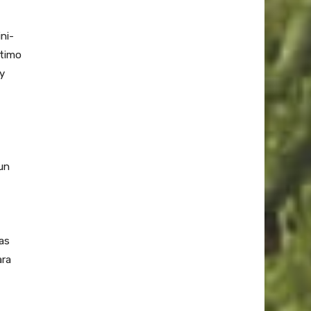
ni-
ptimo
 y
un
las
ara