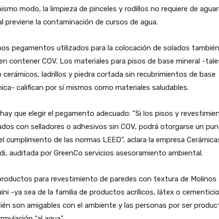
ismo modo, la limpieza de pinceles y rodillos no requiere de aguar
al previene la contaminación de cursos de agua.
nos pegamentos utilizados para la colocación de solados tambié
n contener COV. Los materiales para pisos de base mineral -tale
cerámicos, ladrillos y piedra cortada sin recubrimientos de base
ica- califican por sí mismos como materiales saludables.
hay que elegir el pegamento adecuado: “Si los pisos y revestimie
ados con selladores o adhesivos sin COV, podrá otorgarse un pu
el cumplimiento de las normas LEED”, aclara la empresa Cerámica
di, auditada por GreenCo servicios asesoramiento ambiental.
productos para revestimiento de paredes con textura de Molinos
ini -ya sea de la familia de productos acrílicos, látex o cementici
én son amigables con el ambiente y las personas por ser produc
rmulación “al agua”.