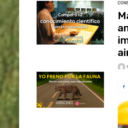
CON
Ma
am
im
ai