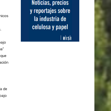
nicos
.
bajo
ua”
 que
ación
ía de
bajo