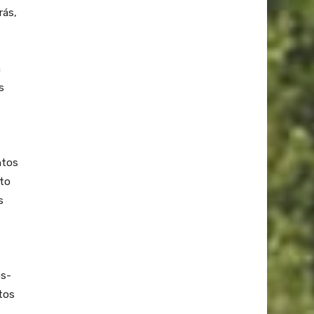
rás,
n
s
ntos
nto
s
os-
tos