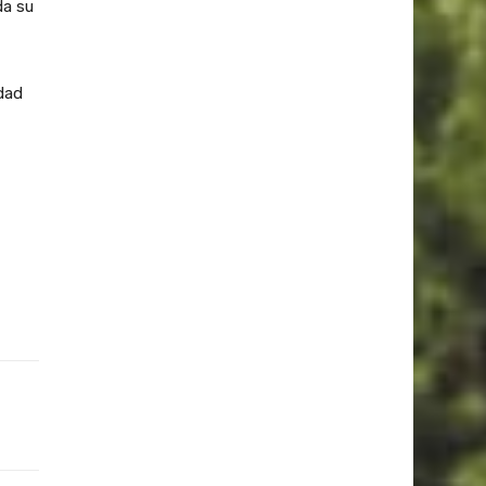
da su
dad