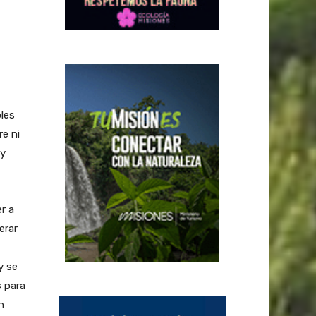
les
e ni
 y
r a
erar
y se
s para
n