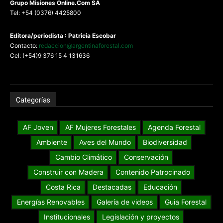
G
rupo Misiones
Online.Com
SA
Tel: +54 (0376) 4425800
Editora/periodista : Patricia Escobar
Contacto:
redaccion@argentinaforestal.com
Cel: (+54)9 376 15 4 131636
Categorías
AF Joven
AF Mujeres Forestales
Agenda Forestal
Ambiente
Aves del Mundo
Biodiversidad
Cambio Climático
Conservación
Construir con Madera
Contenido Patrocinado
Costa Rica
Destacadas
Educación
Energías Renovables
Galería de videos
Guia Forestal
Institucionales
Legislación y proyectos