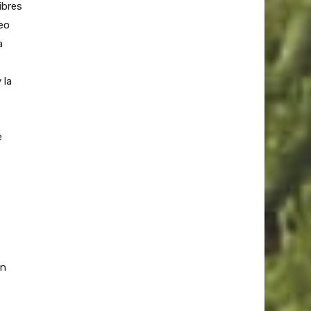
ibres
eo
a
 la
e
on