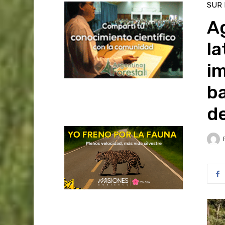
SUR
Ag
l
im
ba
d