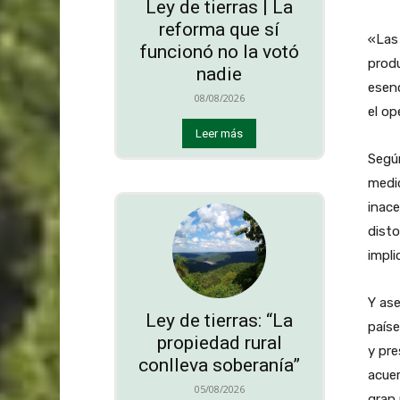
Ley de tierras | La
reforma que sí
«Las
funcionó no la votó
produ
nadie
esenc
08/08/2026
el op
Leer más
Según
medio
inace
disto
impli
Y ase
Ley de tierras: “La
paíse
propiedad rural
y pre
conlleva soberanía”
acuer
05/08/2026
gran 