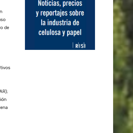
an
uso
vo de
ltivos
AR);
ción
dena