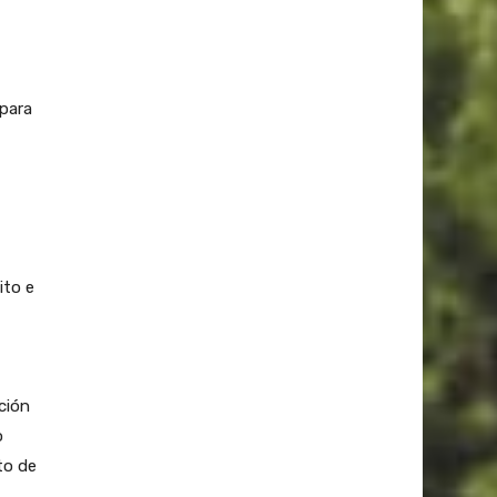
para
ito e
ción
o
to de