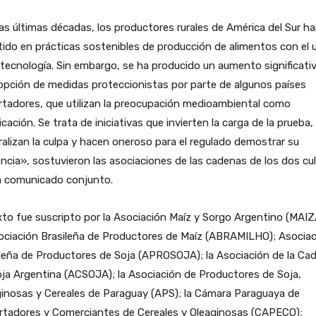
as últimas décadas, los productores rurales de América del Sur h
tido en prácticas sostenibles de producción de alimentos con el 
 tecnología. Sin embargo, se ha producido un aumento significati
opción de medidas proteccionistas por parte de algunos países
tadores, que utilizan la preocupación medioambiental como
ficación. Se trata de iniciativas que invierten la carga de la prueba,
alizan la culpa y hacen oneroso para el regulado demostrar su
ncia», sostuvieron las asociaciones de las cadenas de los dos cu
n comunicado conjunto.
xto fue suscripto por la Asociación Maíz y Sorgo Argentino (MAIZ
ociación Brasileña de Productores de Maíz (ABRAMILHO); Asocia
leña de Productores de Soja (APROSOJA); la Asociación de la Ca
ja Argentina (ACSOJA); la Asociación de Productores de Soja,
inosas y Cereales de Paraguay (APS); la Cámara Paraguaya de
rtadores y Comerciantes de Cereales y Oleaginosas (CAPECO);