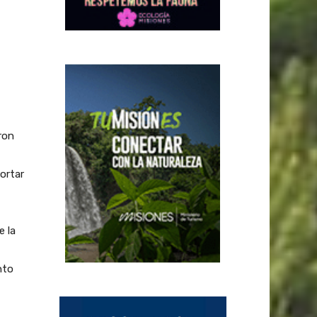
ron
ortar
e la
nto