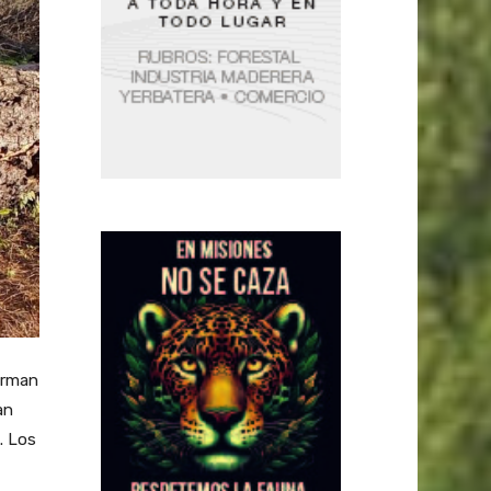
irman
an
. Los