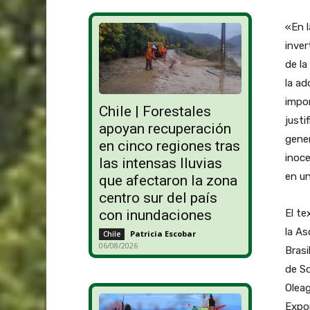
«En l
inver
de la
la ad
impor
Chile | Forestales
justi
apoyan recuperación
gener
en cinco regiones tras
inoce
las intensas lluvias
en u
que afectaron la zona
centro sur del país
con inundaciones
El te
la As
Patricia Escobar
-
Chile
06/08/2026
Brasi
de So
Oleag
Expo