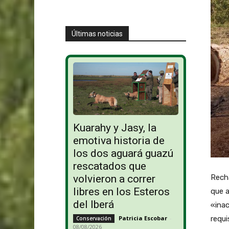
Últimas noticias
Kuarahy y Jasy, la
emotiva historia de
los dos aguará guazú
rescatados que
volvieron a correr
Recha
libres en los Esteros
que a
del Iberá
«inac
Patricia Escobar
-
requi
Conservación
08/08/2026