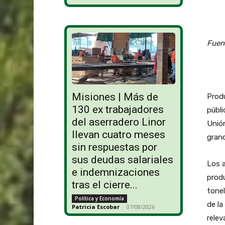
Fuent
Misiones | Más de
Produ
130 ex trabajadores
públi
del aserradero Linor
Unión
llevan cuatro meses
grano
sin respuestas por
sus deudas salariales
Los a
e indemnizaciones
produ
tras el cierre...
tonel
Política y Economía
de la
Patricia Escobar
-
07/08/2026
relev