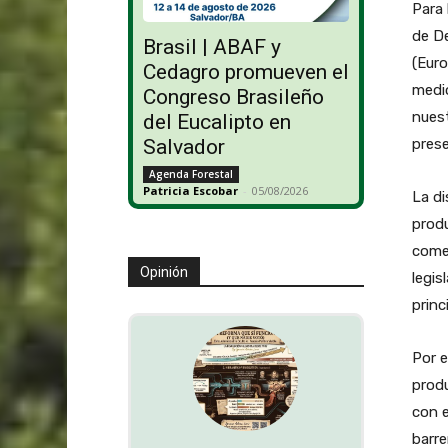
Para
de D
Brasil | ABAF y
(Euro
Cedagro promueven el
medio
Congreso Brasileño
nuest
del Eucalipto en
pres
Salvador
Agenda Forestal
Patricia Escobar
-
05/08/2026
La di
produ
comer
Opinión
legis
princ
Por e
produ
con e
barre