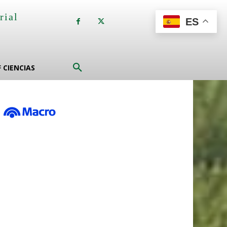
rial
ES
a
F CIENCIAS