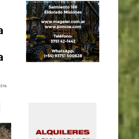
a
a
a
376