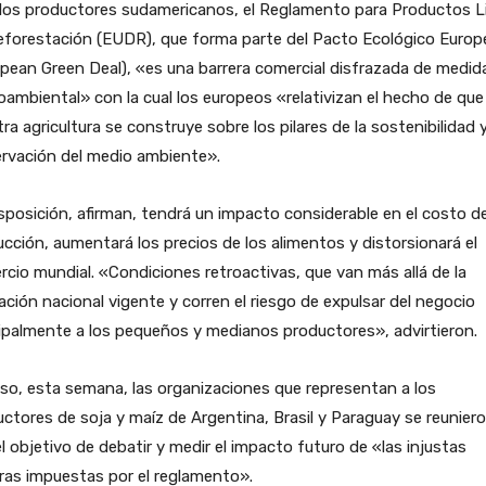
 los productores sudamericanos, el Reglamento para Productos L
eforestación (EUDR), que forma parte del Pacto Ecológico Europ
pean Green Deal), «es una barrera comercial disfrazada de medid
ambiental» con la cual los europeos «relativizan el hecho de que
ra agricultura se construye sobre los pilares de la sostenibilidad y
ervación del medio ambiente».
sposición, afirman, tendrá un impacto considerable en el costo d
cción, aumentará los precios de los alimentos y distorsionará el
cio mundial. «Condiciones retroactivas, que van más allá de la
lación nacional vigente y corren el riesgo de expulsar del negocio
ipalmente a los pequeños y medianos productores», advirtieron.
so, esta semana, las organizaciones que representan a los
ctores de soja y maíz de Argentina, Brasil y Paraguay se reunier
l objetivo de debatir y medir el impacto futuro de «las injustas
ras impuestas por el reglamento».