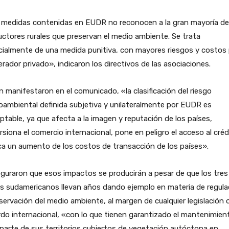
 medidas contenidas en EUDR no reconocen a la gran mayoría de
ctores rurales que preservan el medio ambiente. Se trata
ialmente de una medida punitiva, con mayores riesgos y costos 
erador privado», indicaron los directivos de las asociaciones.
 manifestaron en el comunicado, «la clasificación del riesgo
ambiental definida subjetiva y unilateralmente por EUDR es
ptable, ya que afecta a la imagen y reputación de los países,
rsiona el comercio internacional, pone en peligro el acceso al créd
ca un aumento de los costos de transacción de los países».
guraron que esos impactos se producirán a pesar de que los tres
s sudamericanos llevan años dando ejemplo en materia de regula
servación del medio ambiente, al margen de cualquier legislación 
do internacional, «con lo que tienen garantizado el mantenimien
parte de sus territorios cubiertos de vegetación autóctona en