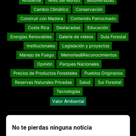
Ambiente
Aves del Mundo
Biodiversidad
Cambio Climático
Conservación
Construir con Madera
Contenido Patrocinado
Costa Rica
Destacadas
Educación
Energías Renovables
Galería de videos
Guia Forestal
Institucionales
Legislación y proyectos
Manejo de Fuego
Memorias&Reconocimientos
Opinión
Parques Nacionales
Precios de Productos Forestales
Pueblos Originarios
Reservas Naturales Privadas
Salud
Sur Forestal
Tecnologías
Valor Ambiental
No te pierdas ninguna noticia