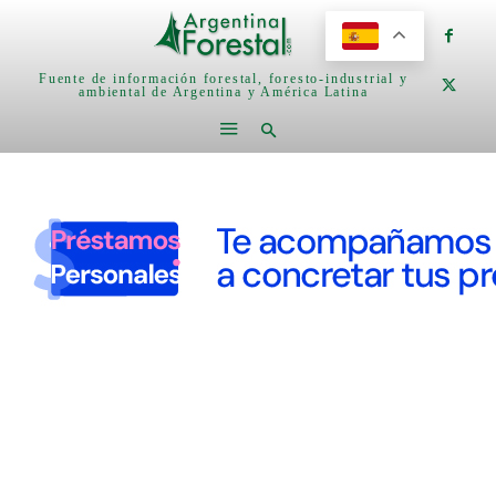
Fuente de información forestal, foresto-industrial y
ambiental de Argentina y América Latina