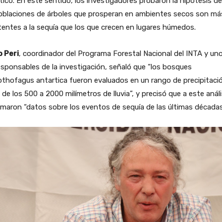
tico. En este sentido, los investigadores probaron la hipótesis d
poblaciones de árboles que prosperan en ambientes secos son má
tentes a la sequía que los que crecen en lugares húmedos.
o Peri
, coordinador del Programa Forestal Nacional del INTA y un
esponsables de la investigación, señaló que “los bosques
thofagus antartica fueron evaluados en un rango de precipitaci
 de los 500 a 2000 milímetros de lluvia”, y precisó que a este análi
maron “datos sobre los eventos de sequía de las últimas décadas