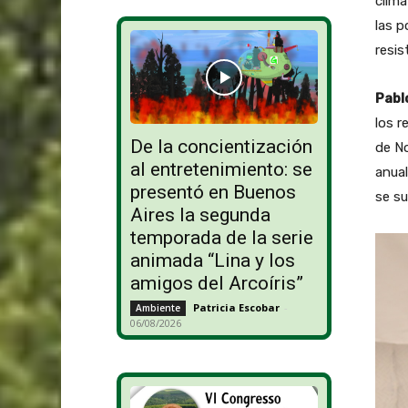
climá
las 
resis
Pabl
los r
De la concientización
de No
al entretenimiento: se
anual
presentó en Buenos
se su
Aires la segunda
temporada de la serie
animada “Lina y los
amigos del Arcoíris”
Patricia Escobar
-
Ambiente
06/08/2026