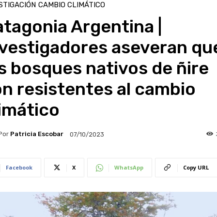
STIGACIÓN
CAMBIO CLIMÁTICO
tagonia Argentina |
nvestigadores aseveran qu
s bosques nativos de ñire
n resistentes al cambio
imático
Por
Patricia Escobar
07/10/2023
Facebook
X
WhatsApp
Copy URL