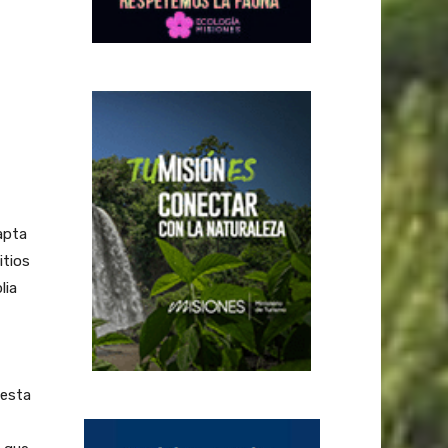
apta
itios
lia
uesta