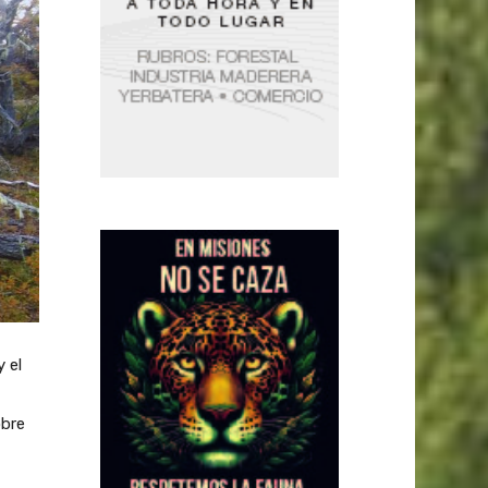
 el
obre