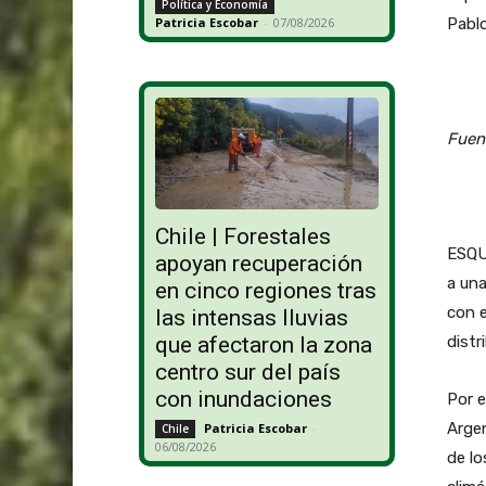
Política y Economía
Pablo
Patricia Escobar
-
07/08/2026
Fuen
Chile | Forestales
ESQUE
apoyan recuperación
a una
en cinco regiones tras
con 
las intensas lluvias
distr
que afectaron la zona
centro sur del país
con inundaciones
Por e
Argen
Patricia Escobar
-
Chile
06/08/2026
de lo