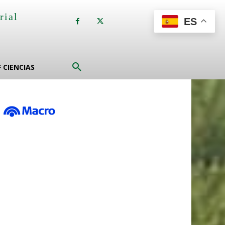
rial
ES
a
F CIENCIAS