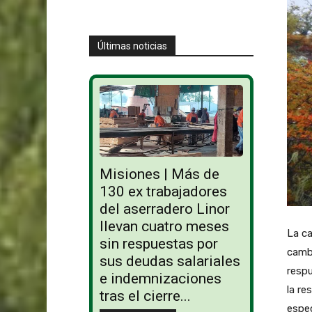
Últimas noticias
Misiones | Más de
130 ex trabajadores
del aserradero Linor
llevan cuatro meses
La ca
sin respuestas por
cambi
sus deudas salariales
respu
e indemnizaciones
la re
tras el cierre...
espec