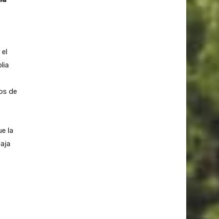
 el
lia
os de
e la
baja