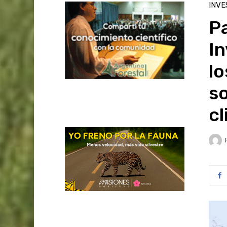
INVE
Pa
I
lo
so
cl