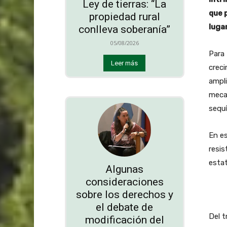
Ley de tierras: “La
que 
propiedad rural
luga
conlleva soberanía”
05/08/2026
Para 
Leer más
creci
ampli
meca
sequí
En es
resis
estat
Algunas
consideraciones
sobre los derechos y
el debate de
Del t
modificación del