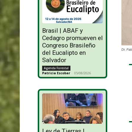
Brasil | ABAF y
Cedagro promueven el
Congreso Brasileño
Dr. Pab
del Eucalipto en
Salvador
Agenda Forestal
Patricia Escobar
-
05/08/2026
Ley de Tierras |