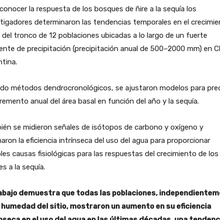
conocer la respuesta de los bosques de ñire a la sequía los
tigadores determinaron las tendencias temporales en el crecimi
l del tronco de 12 poblaciones ubicadas a lo largo de un fuerte
ente de precipitación (precipitación anual de 500–2000 mm) en Ch
tina.
do métodos dendrocronológicos, se ajustaron modelos para pred
cremento anual del área basal en función del año y la sequía.
ién se midieron señales de isótopos de carbono y oxígeno y
aron la eficiencia intrínseca del uso del agua para proporcionar
les causas fisiológicas para las respuestas del crecimiento de los
es a la sequía.
rabajo demuestra que todas las poblaciones, independiente
a humedad del sitio, mostraron un aumento en su eficiencia
ínseca en el uso del agua en las últimas décadas, una tendenc