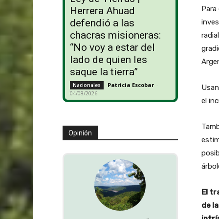
Para 
Herrera Ahuad
defendió a las
inves
chacras misioneras:
radia
“No voy a estar del
gradi
lado de quien les
Argen
saque la tierra”
Patricia Escobar
-
Nacionales
Usan
04/08/2026
el in
Tamb
Opinión
estim
posib
árbol
El t
de l
intr