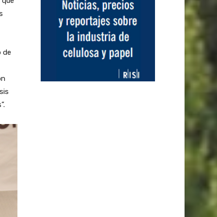
e que
s
o de
ón
sis
”.