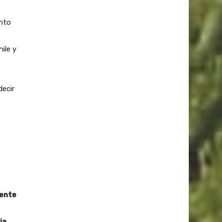
ento
ile y
ecir
mente
ia