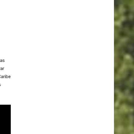
mas
rar
Caribe
s