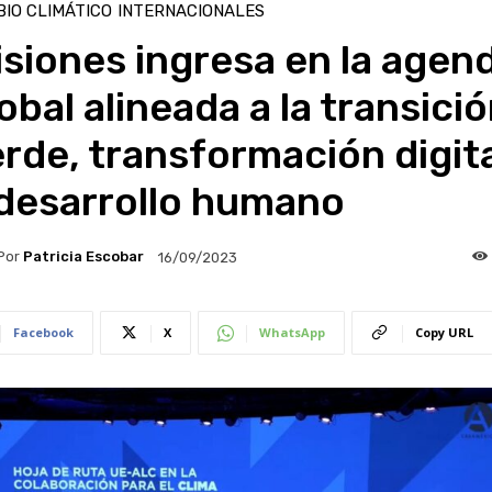
IO CLIMÁTICO
INTERNACIONALES
siones ingresa en la agen
obal alineada a la transici
rde, transformación digit
 desarrollo humano
Por
Patricia Escobar
16/09/2023
Facebook
X
WhatsApp
Copy URL