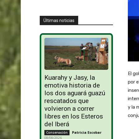
Últimas noticias
El go
Kuarahy y Jasy, la
por e
emotiva historia de
inser
los dos aguará guazú
inter
rescatados que
y la 
volvieron a correr
conju
libres en los Esteros
del Iberá
Patricia Escobar
-
Conservación
08/08/2026