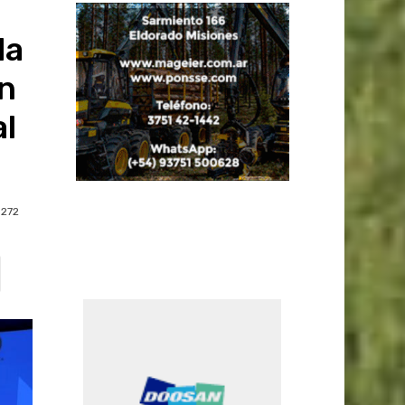
da
ón
al
272