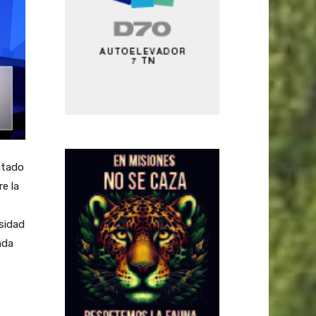
itado
e la
rsidad
nda