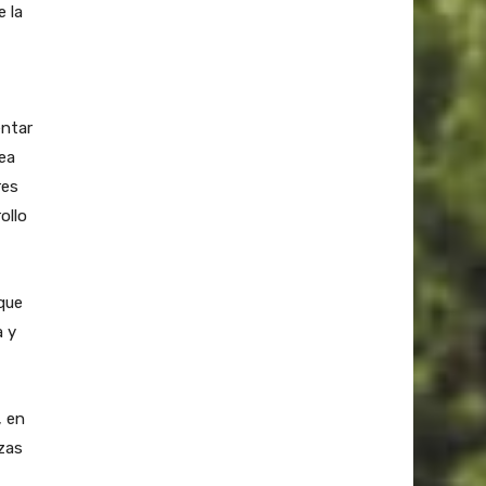
e la
entar
ea
res
ollo
que
a y
, en
nzas