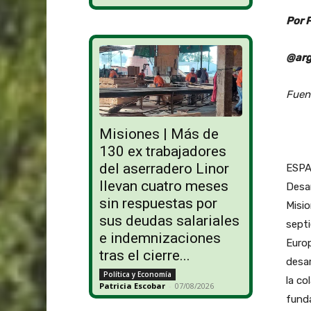
Por 
@arg
Fuen
Misiones | Más de
130 ex trabajadores
del aserradero Linor
ESPA
llevan cuatro meses
Desar
sin respuestas por
Misio
sus deudas salariales
septi
e indemnizaciones
Europ
tras el cierre...
desar
Política y Economía
la co
Patricia Escobar
-
07/08/2026
funda