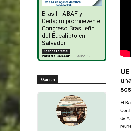
Brasil | ABAF y
Cedagro promueven el
Congreso Brasileño
del Eucalipto en
Salvador
Agenda Forestal
Patricia Escobar
-
05/08/2026
UE 
una
Opinión
sos
El Ba
Conf
de Am
reúne