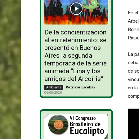
En e
Arbel
Bonil
De la concientización
Rique
al entretenimiento: se
presentó en Buenos
La pa
Aires la segunda
temporada de la serie
debat
animada “Lina y los
de so
amigos del Arcoíris”
víncu
Patricia Escobar
-
en l
Ambiente
06/08/2026
comp