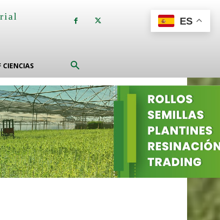
rial
ES
a
F CIENCIAS