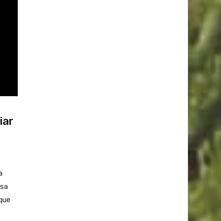
iar
a
asa
que