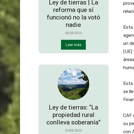
Ley de tierras | La
prove
reforma que sí
relac
funcionó no la votó
nadie
Esta 
08/08/2026
agend
un de
Leer más
(UE) 
áreas
huma
Esta 
se ll
Finan
Ley de tierras: “La
propiedad rural
CAF e
conlleva soberanía”
su pe
05/08/2026
con A