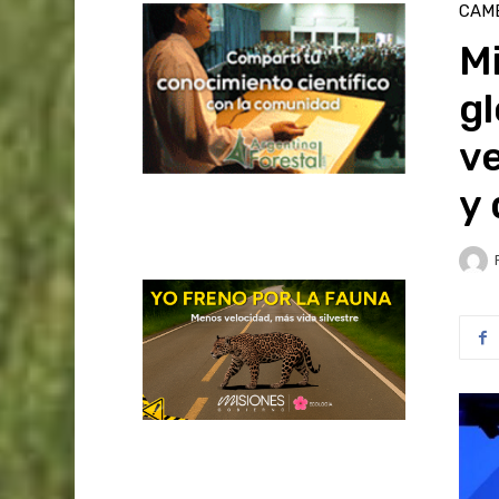
CAMB
Mi
gl
ve
y