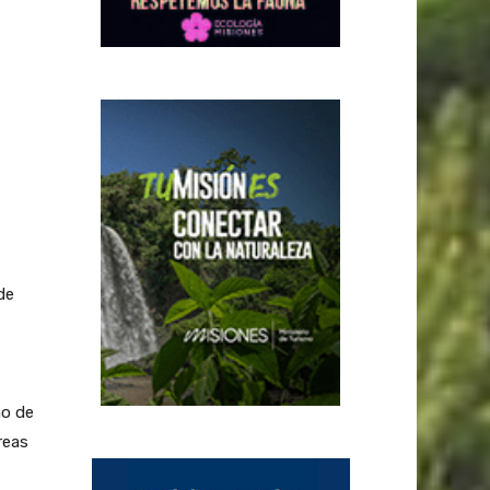
de
no de
reas