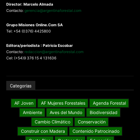
Director: Marcelo Almada
Contacto:
gerencia@argentinaforestal.com
G
rupo Misiones
Online.Com
SA
Tel: +54 (0376) 4425800
Editora/periodista : Patricia Escobar
Contacto:
redaccion@argentinaforestal.com
Cel: (+54)9 376 15 4 131636
Categorías
AF Joven
AF Mujeres Forestales
Agenda Forestal
Ambiente
Aves del Mundo
Biodiversidad
Cambio Climático
Conservación
Construir con Madera
Contenido Patrocinado