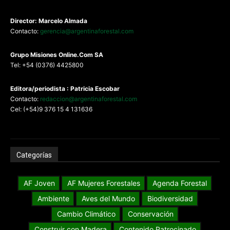
Director: Marcelo Almada
Contacto:
gerencia@argentinaforestal.com
G
rupo Misiones
Online.Com
SA
Tel: +54 (0376) 4425800
Editora/periodista : Patricia Escobar
Contacto:
redaccion@argentinaforestal.com
Cel: (+54)9 376 15 4 131636
Categorías
AF Joven
AF Mujeres Forestales
Agenda Forestal
Ambiente
Aves del Mundo
Biodiversidad
Cambio Climático
Conservación
Construir con Madera
Contenido Patrocinado