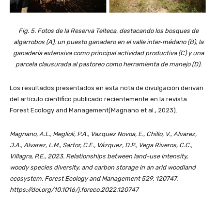
Fig. 5. Fotos de la Reserva Telteca, destacando los bosques de
algarrobos (A), un puesto ganadero en el valle inter‐médano (B), la
ganadería extensiva como principal actividad productiva (C) y una
parcela clausurada al pastoreo como herramienta de manejo (D).
Los resultados presentados en esta nota de divulgación derivan
del artículo científico publicado recientemente en la revista
Forest Ecology and Management(Magnano et al., 2023).
Magnano, A.L., Meglioli, P.A., Vazquez Novoa, E., Chillo, V., Alvarez,
J.A., Alvarez, L.M., Sartor, C.E., Vázquez, D.P., Vega Riveros, C.C.,
Villagra, P.E., 2023. Relationships between land-use intensity,
woody species diversity, and carbon storage in an arid woodland
ecosystem. Forest Ecology and Management 529, 120747.
https://doi.org/10.1016/j.foreco.2022.120747