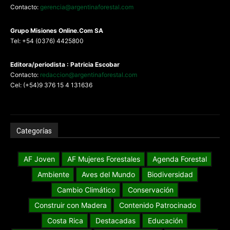
Contacto:
gerencia@argentinaforestal.com
G
rupo Misiones
Online.Com
SA
Tel: +54 (0376) 4425800
Editora/periodista : Patricia Escobar
Contacto:
redaccion@argentinaforestal.com
Cel: (+54)9 376 15 4 131636
Categorías
AF Joven
AF Mujeres Forestales
Agenda Forestal
Ambiente
Aves del Mundo
Biodiversidad
Cambio Climático
Conservación
Construir con Madera
Contenido Patrocinado
Costa Rica
Destacadas
Educación