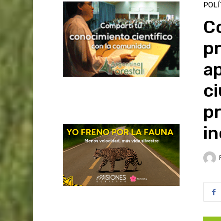
POLÍ
Co
pr
ap
ci
p
in