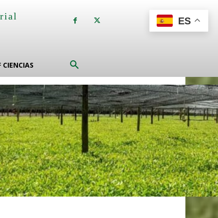
rial
ES
a
F CIENCIAS