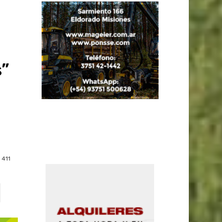
s”
411