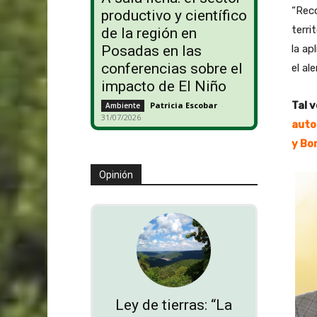
“Reco
productivo y científico
terri
de la región en
la ap
Posadas en las
conferencias sobre el
el al
impacto de El Niño
Tal v
Patricia Escobar
-
Ambiente
31/07/2026
auto
y Bo
Opinión
Ley de tierras: “La