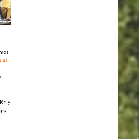
emos
ial
y
ión y
gro
s