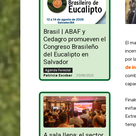
Brasil | ABAF y
Cedagro promueven el
El ma
Congreso Brasileño
incen
del Eucalipto en
por l
Salvador
de i
Agenda Forestal
comb
Patricia Escobar
-
05/08/2026
capac
Final
evita
Extre
temp
A sala llena: el sector