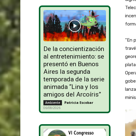
Telec
incen
form
“En p
De la concientización
travé
al entretenimiento: se
geore
presentó en Buenos
plata
Aires la segunda
Opera
temporada de la serie
gobe
animada “Lina y los
lanza
amigos del Arcoíris”
mini
Patricia Escobar
-
Ambiente
06/08/2026