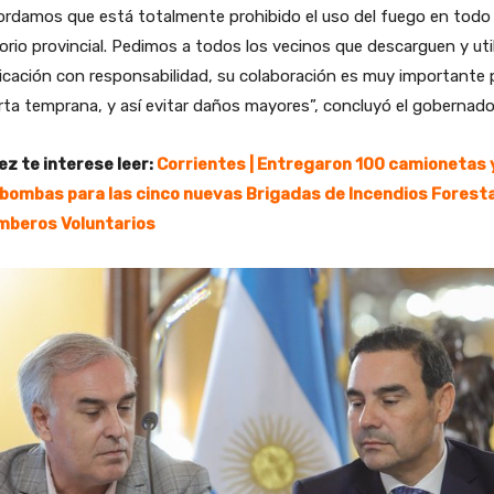
rdamos que está totalmente prohibido el uso del fuego en todo 
torio provincial. Pedimos a todos los vecinos que descarguen y uti
licación con responsabilidad, su colaboración es muy importante 
erta temprana, y así evitar daños mayores”, concluyó el gobernado
ez te interese leer:
Corrientes | Entregaron 100 camionetas 
bombas para las cinco nuevas Brigadas de Incendios Forest
mberos Voluntarios