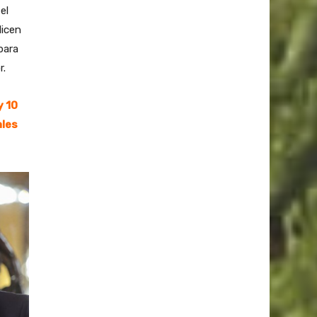
el
licen
para
r.
y 10
ales