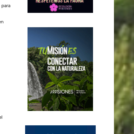
 para
en
el