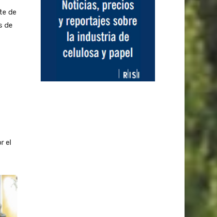
te de
s de
r el