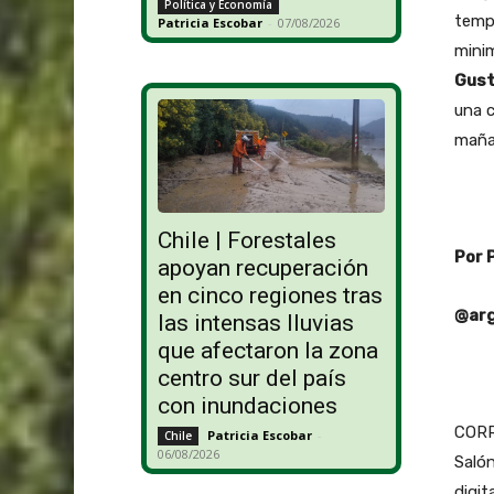
Política y Economía
tempr
Patricia Escobar
-
07/08/2026
minim
Gust
una c
maña
Chile | Forestales
Por 
apoyan recuperación
en cinco regiones tras
@arg
las intensas lluvias
que afectaron la zona
centro sur del país
con inundaciones
CORR
Patricia Escobar
-
Chile
06/08/2026
Salón
digit