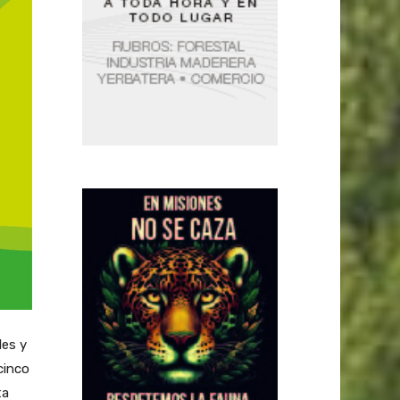
les y
cinco
ta