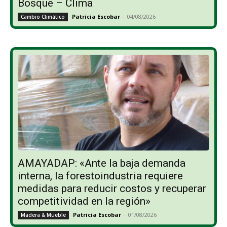
Bosque – Clima
Patricia Escobar
-
04/08/2026
Cambio Climático
AMAYADAP: «Ante la baja demanda
interna, la forestoindustria requiere
medidas para reducir costos y recuperar
competitividad en la región»
Patricia Escobar
-
01/08/2026
Madera & Mueble