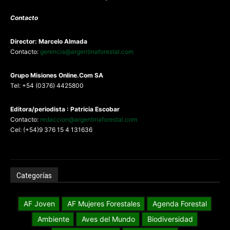
Contacto
Director: Marcelo Almada
Contacto:
gerencia@argentinaforestal.com
G
rupo Misiones
Online.Com
SA
Tel: +54 (0376) 4425800
Editora/periodista : Patricia Escobar
Contacto:
redaccion@argentinaforestal.com
Cel: (+54)9 376 15 4 131636
Categorías
AF Joven
AF Mujeres Forestales
Agenda Forestal
Ambiente
Aves del Mundo
Biodiversidad