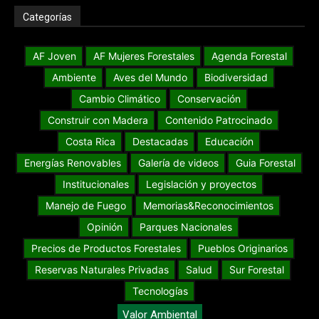
Categorías
AF Joven
AF Mujeres Forestales
Agenda Forestal
Ambiente
Aves del Mundo
Biodiversidad
Cambio Climático
Conservación
Construir con Madera
Contenido Patrocinado
Costa Rica
Destacadas
Educación
Energías Renovables
Galería de videos
Guia Forestal
Institucionales
Legislación y proyectos
Manejo de Fuego
Memorias&Reconocimientos
Opinión
Parques Nacionales
Precios de Productos Forestales
Pueblos Originarios
Reservas Naturales Privadas
Salud
Sur Forestal
Tecnologías
Valor Ambiental