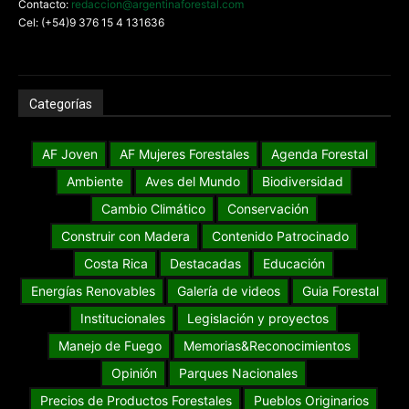
Contacto:
redaccion@argentinaforestal.com
Cel: (+54)9 376 15 4 131636
Categorías
AF Joven
AF Mujeres Forestales
Agenda Forestal
Ambiente
Aves del Mundo
Biodiversidad
Cambio Climático
Conservación
Construir con Madera
Contenido Patrocinado
Costa Rica
Destacadas
Educación
Energías Renovables
Galería de videos
Guia Forestal
Institucionales
Legislación y proyectos
Manejo de Fuego
Memorias&Reconocimientos
Opinión
Parques Nacionales
Precios de Productos Forestales
Pueblos Originarios