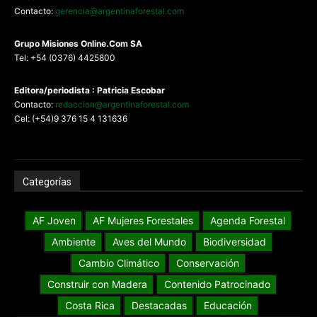
Contacto:
gerencia@argentinaforestal.com
G
rupo Misiones
Online.Com
SA
Tel: +54 (0376) 4425800
Editora/periodista : Patricia Escobar
Contacto:
redaccion@argentinaforestal.com
Cel: (+54)9 376 15 4 131636
Categorías
AF Joven
AF Mujeres Forestales
Agenda Forestal
Ambiente
Aves del Mundo
Biodiversidad
Cambio Climático
Conservación
Construir con Madera
Contenido Patrocinado
Costa Rica
Destacadas
Educación