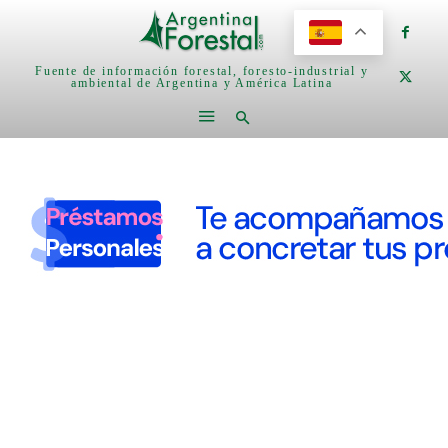
Fuente de información forestal, foresto-industrial y
ambiental de Argentina y América Latina